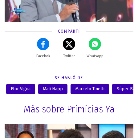
COMPARTÍ
Facebok
Twitter
Whatsapp
SE HABLÓ DE
Flor Vigna
Mati Napp
Marcelo Tinelli
Súper Bai
Más sobre Primicias Ya