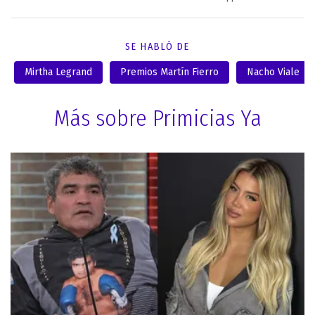
SE HABLÓ DE
Mirtha Legrand
Premios Martín Fierro
Nacho Viale
Más sobre Primicias Ya