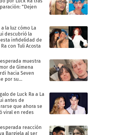
do por Luck Ra tras
eparación: "Dejen
"
ó a la luz cómo La
ui descubrió la
esta infidelidad de
 Ra con Tuli Acosta
nesperada muestra
mor de Gimena
rdi hacia Seven
e por su
pleaños
egalo de Luck Ra a La
ui antes de
rarse que ahora se
ió viral en redes
nesperada reacción
va Bargiela al ser