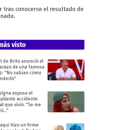
 tras conocerse el resultado de
onado.
más visto
l de Brito anunció el
razo de una famosa
iz: "No sabían cómo
nderlo"
 Vigna expuso el
pilante accidente
al que vivió: "Se me
ó..."
oaqui hizo un firme