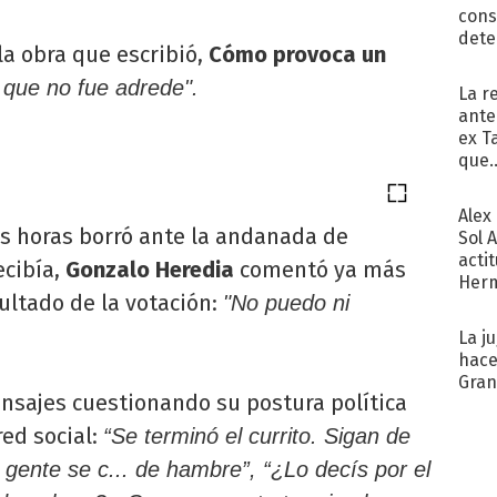
cons
dete
la obra que escribió,
Cómo provoca un
Fac
 que no fue adrede".
La r
ante
ex T
que..
Alex
as horas borró ante la andanada de
Sol 
acti
ecibía,
Gonzalo Heredia
comentó ya más
Herm
sultado de la votación:
"No puedo ni
copa
La j
hace
Gra
nsajes cuestionando su postura política
red social:
“Se terminó el currito. Sigan de
gente se c... de hambre”, “¿Lo decís por el