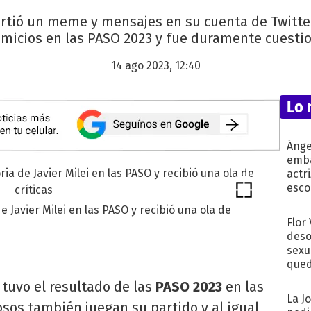
rtió un meme y mensajes en su cuenta de Twitter
omicios en las PASO 2023 y fue duramente cuesti
14 ago 2023, 12:40
Lo 
Ánge
emba
actr
esco
e Javier Milei en las PASO y recibió una ola de
Flor
deso
sexu
qued
tuvo el resultado de las
PASO 2023
en las
La J
osos también juegan su partido y al igual