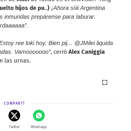
vuelto hijos de pu..)
¡Ahora síiii Argentina
as inmundas prepárense para laburar.
erdaaaaaa”.
Estoy ree loki hoy. Bien pij... @JMilei liquida
, cerró
Alex Caniggia
mundas. Vamooooooo”
n las urnas.
COMPARTÍ
Twitter
Whatsapp