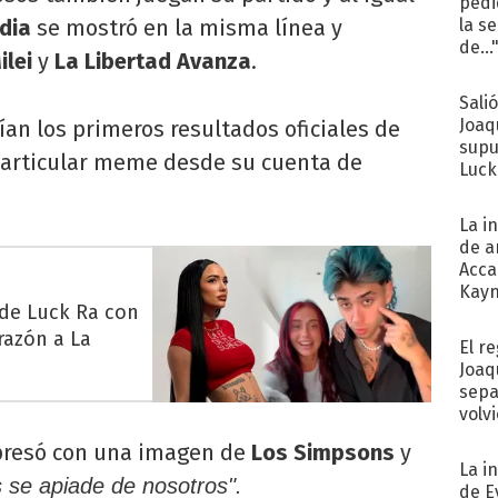
pedi
dia
se mostró en la misma línea y
la s
de...
ilei
y
La Libertad Avanza
.
Sali
Joaq
an los primeros resultados oficiales de
supu
 particular meme desde su cuenta de
Luck
La i
de a
Acca
Kayn
 de Luck Ra con
cum
razón a La
El r
Joaq
sepa
volv
resó con una imagen de
Los Simpsons
y
La i
 se apiade de nosotros".
de E