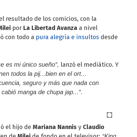
el resultado de los comicios, con la
Milei
por
La Libertad Avanza
a nivel
ó con todo a
pura alegría e insultos
desde
lanzó el mediático. Y
se es mi único sueño”,
nen todos la pij...bien en el ort...
ncuencia, seguro y más que nada con
e cabió manga de chupa jap...”.
ió el hijo de
Mariana Nannis
y
Claudio
gen de
Milei
de fondo en el televisor:
“King