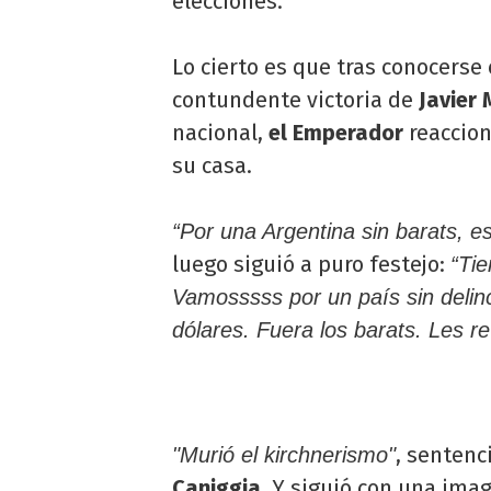
elecciones.
Lo cierto es que tras conocerse 
contundente victoria de
Javier 
nacional,
el Emperador
reaccion
su casa.
“Por una Argentina sin barats, e
luego siguió a puro festejo:
“Tie
Vamosssss por un país sin deli
dólares. Fuera los barats. Les r
, sentenc
"Murió el kirchnerismo"
Caniggia
. Y siguió con una ima