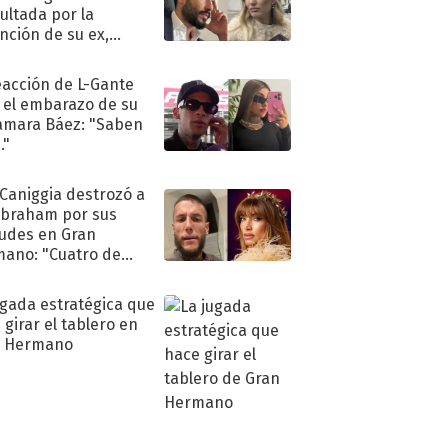
ultada por la
nción de su ex,
undo Moyano
eacción de L-Gante
 el embarazo de su
amara Báez: "Saben
."
 Caniggia destrozó a
Abraham por sus
tudes en Gran
ano: "Cuatro de
s infumable"
ugada estratégica que
 girar el tablero en
n Hermano