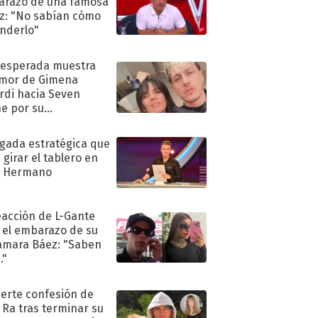
razo de una famosa
iz: "No sabían cómo
nderlo"
nesperada muestra
mor de Gimena
rdi hacia Seven
e por su
pleaños
ugada estratégica que
 girar el tablero en
n Hermano
eacción de L-Gante
 el embarazo de su
amara Báez: "Saben
."
uerte confesión de
 Ra tras terminar su