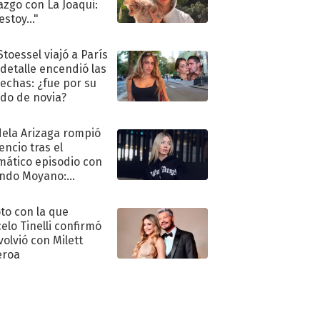
azgo con La Joaqui:
stoy..."
Stoessel viajó a París
 detalle encendió las
echas: ¿fue por su
ido de novia?
ela Arizaga rompió
lencio tras el
mático episodio con
ndo Moyano:
o..."
oto con la que
elo Tinelli confirmó
volvió con Milett
eroa