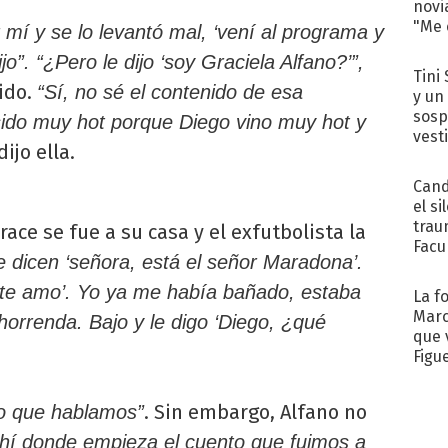
novi
"Me e
 mí y se lo levantó mal, ‘vení al programa y
o”. “¿Pero le dijo ‘soy Graciela Alfano?’”,
Tini 
ido.
“Sí, no sé el contenido de esa
y un
sosp
ido muy hot porque Diego vino muy hot y
vest
dijo ella.
Cand
el si
trau
ace se fue a su casa y el exfutbolista la
Facu
 dicen ‘señora, está el señor Maradona’.
"Teng
‘te amo’. Yo ya me había bañado, estaba
La f
Marc
horrenda. Bajo y le digo ‘Diego, ¿qué
que 
Figu
. Sin embargo, Alfano no
o que hablamos”
hí donde empieza el cuento que fuimos a