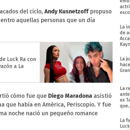
emba
actr
cados del ciclo,
Andy Kusnetzoff
propuso
esco
entro aquellas personas que un día
La i
de a
Acca
Kayn
cum
 de Luck Ra con
La j
hace
razón a La
Gra
La r
ante
rtió cómo fue que
Diego Maradona
asistió
ex T
a que había en América, Periscopio. Y fue
que..
sma noche nació un pequeño romance
La f
Luck