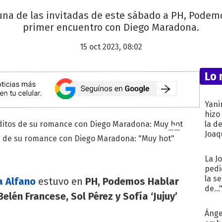
e una de las invitadas de este sábado a PH, Pode
primer encuentro con Diego Maradona.
15 oct 2023, 08:02
Lo 
Yani
hizo
la d
Joaqu
tos de su romance con Diego Maradona: "Muy hot"
La J
pedi
la s
a Alfano
estuvo en
PH, Podemos Hablar
de...
elén Francese, Sol Pérez y Sofía ‘Jujuy’
Ánge