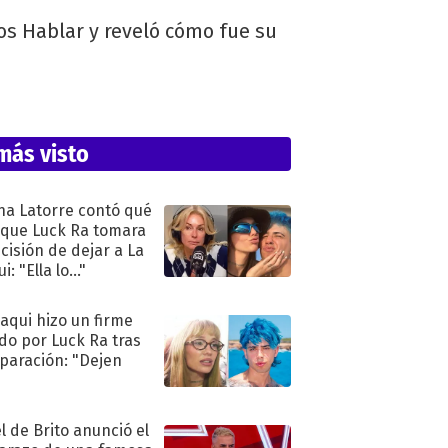
mos Hablar y reveló cómo fue su
más visto
na Latorre contó qué
 que Luck Ra tomara
ecisión de dejar a La
i: "Ella lo..."
oaqui hizo un firme
do por Luck Ra tras
eparación: "Dejen
"
l de Brito anunció el