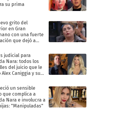
ra su prima
uevo grito del
rior en Gran
ano con una fuerte
ación que dejó a
oya en shock:
idora"
s judicial para
a Nara: todos los
les del juicio que le
 Alex Caniggia y sus
imos pasos
eció un sensible
o que complica a
a Nara e involucra a
hijas: "Manipuladas"