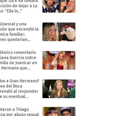
 que Luck Ra tomara
ecisión de dejar a La
i: "Ella lo..."
 Stoessel y una
sión que encendió la
mica familiar:
nes quedarían
ra de su boda
olémico comentario
liana Guercio sobre
amilia de Juanicar en
n Hermano que
tó la furia en redes
lve a Gran Hermano?
ea del Boca
rendió al responder
e su eventual
eso al reality
taron a Thiago
na por abuso sexual