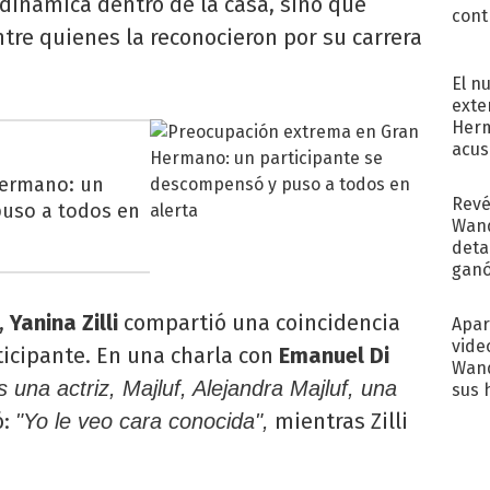
 dinámica dentro de la casa, sino que
cont
tre quienes la reconocieron por su carrera
El n
exte
Herm
acus
Pinc
Hermano: un
"Tra
Revé
puso a todos en
Wand
detal
ganó
próx
,
Yanina Zilli
compartió una coincidencia
Apar
vide
icipante. En una charla con
Emanuel Di
Wand
s una actriz, Majluf, Alejandra Majluf, una
sus 
ó:
mientras Zilli
"Yo le veo cara conocida",