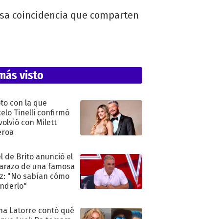
iosa coincidencia que comparten
más visto
oto con la que
elo Tinelli confirmó
volvió con Milett
eroa
l de Brito anunció el
razo de una famosa
iz: "No sabían cómo
nderlo"
na Latorre contó qué