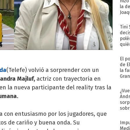
hizo
la d
Joaqu
Tini
deci
polé
quié
afue
El p
de E
ada
(Telefe) volvió a sorprender con un
la f
Gra
jandra Majluf,
actriz con trayectoria en
desa
 en la nueva participante del reality tras la
¿Vue
umana.
Andr
sorp
sobr
da con entusiasmo por los jugadores, que
regr
tos de cariño y buena onda. Su
Impu
Medi