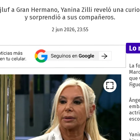
ajluf a Gran Hermano, Yanina Zilli reveló una cur
y sorprendió a sus compañeros.
2 jun 2026, 23:55
Lo 
La f
Marc
que 
Figu
Ánge
emba
actr
esco
Yani