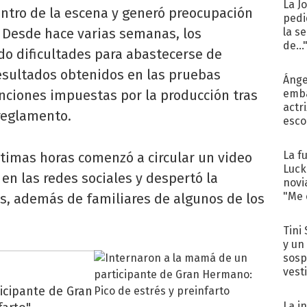
La J
entro de la escena y generó preocupación
pedi
y. Desde hace varias semanas, los
la s
de...
do dificultades para abastecerse de
esultados obtenidos en las pruebas
Ánge
anciones impuestas por la producción tras
emba
actr
reglamento.
esco
La f
ltimas horas comenzó a circular un video
Luck
en las redes sociales y despertó la
novi
"Me e
es, además de familiares de algunos de los
Tini 
y un
sosp
vest
icipante de Gran
La i