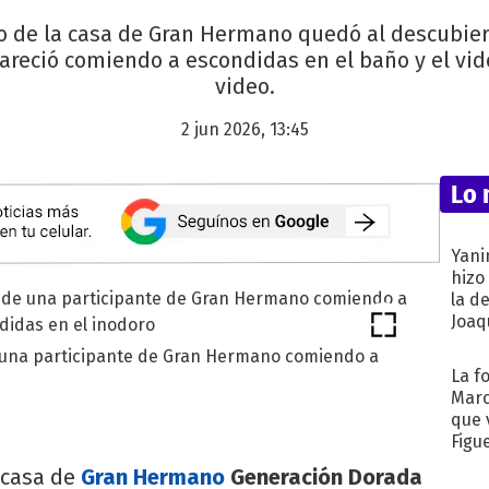
de la casa de Gran Hermano quedó al descubiert
areció comiendo a escondidas en el baño y el vide
video.
2 jun 2026, 13:45
Lo 
Yani
hizo
la d
Joaqu
e una participante de Gran Hermano comiendo a
La f
Marc
que 
Figu
 casa de
Gran Hermano
Generación Dorada