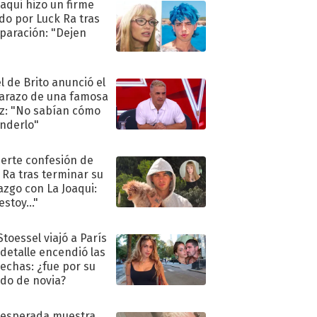
oaqui hizo un firme
do por Luck Ra tras
eparación: "Dejen
"
l de Brito anunció el
razo de una famosa
iz: "No sabían cómo
nderlo"
uerte confesión de
 Ra tras terminar su
azgo con La Joaqui:
stoy..."
Stoessel viajó a París
 detalle encendió las
echas: ¿fue por su
ido de novia?
nesperada muestra