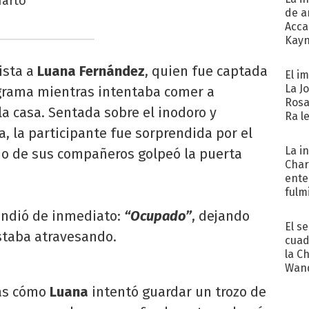
farto"
de a
Acca
Kayn
cum
ista a
Luana Fernández
, quien fue captada
El i
La J
ograma mientras intentaba comer a
Rosa
a casa. Sentada sobre el inodoro y
Ra l
, la participante fue sorprendida por el
La i
o de sus compañeros golpeó la puerta
Char
ente
fulm
Her
pondió de inmediato:
“Ocupado”
, dejando
El s
estaba atravesando.
cuad
la C
Wand
exp
ás cómo
Luana
intentó guardar un trozo de