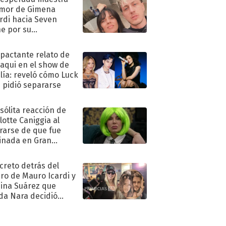
mor de Gimena
rdi hacia Seven
e por su
pleaños
mpactante relato de
oaqui en el show de
lía: reveló cómo Luck
e pidió separarse
nsólita reacción de
lotte Caniggia al
rarse de que fue
inada en Gran
mano
ecreto detrás del
ro de Mauro Icardi y
hina Suárez que
a Nara decidió
oner