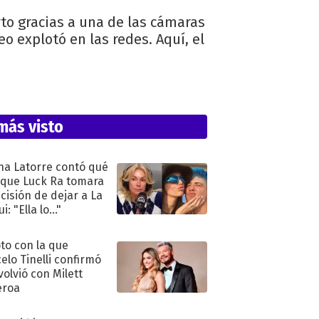
o gracias a una de las cámaras
o explotó en las redes. Aquí, el
más visto
na Latorre contó qué
 que Luck Ra tomara
ecisión de dejar a La
i: "Ella lo..."
oto con la que
elo Tinelli confirmó
volvió con Milett
eroa