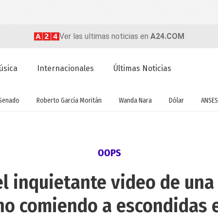
Ver las ultimas noticias en
A24.COM
úsica
Internacionales
Últimas Noticias
Senado
Roberto García Moritán
Wanda Nara
Dólar
ANSES
OOPS
l inquietante video de una
o comiendo a escondidas e