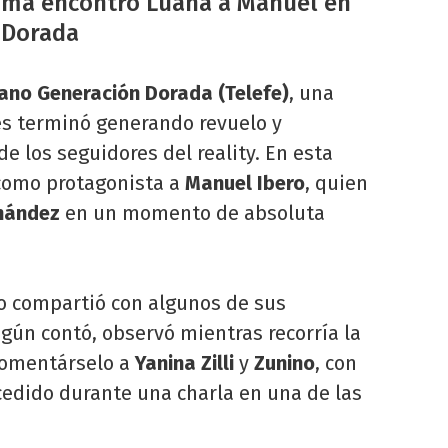
tima encontró Luana a Manuel en
 Dorada
no Generación Dorada (Telefe)
, una
es terminó generando revuelo y
e los seguidores del reality. En esta
 como protagonista a
Manuel Ibero
, quien
nández
en un momento de absoluta
 compartió con algunos de sus
ún contó, observó mientras recorría la
 comentárselo a
Yanina Zilli
y
Zunino
, con
cedido durante una charla en una de las