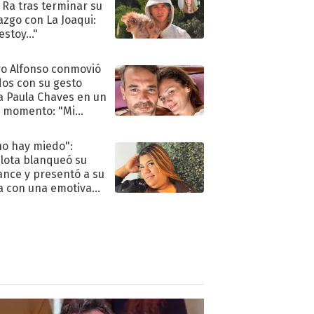
 Ra tras terminar su
azgo con La Joaqui:
stoy..."
o Alfonso conmovió
dos con su gesto
a Paula Chaves en un
 momento: "Mi
mpañante
péutico"
no hay miedo":
lota blanqueó su
nce y presentó a su
a con una emotiva
aración de amor