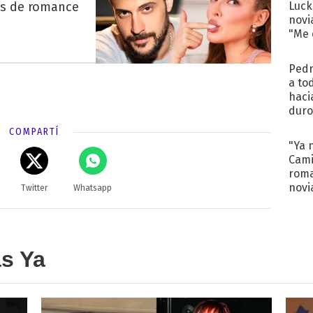
es de romance
Luck
novi
"Me e
Pedr
a to
haci
duro
aco
COMPARTÍ
tera
"Ya 
Cami
roma
novi
Twitter
Whatsapp
decl
as Ya