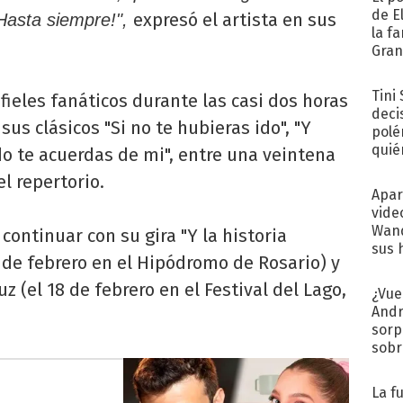
de E
expresó el artista en sus
 Hasta siempre!",
la f
Gra
desa
Tini
fieles fanáticos durante las casi dos horas
deci
sus clásicos "Si no te hubieras ido", "Y
polé
quié
ndo te acuerdas de mi", entre una veintena
afue
l repertorio.
Apar
vide
Wand
 continuar con su gira "Y la historia
sus 
6 de febrero en el Hipódromo de Rosario) y
z (el 18 de febrero en el Festival del Lago,
¿Vue
Andr
sorp
sobr
regr
La f