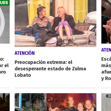
ATE
ATENCIÓN
o:
Escá
Preocupación extrema: el
r el
más
desesperante estado de Zulma
oro
afue
Lobato
y Ro