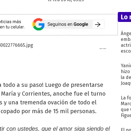
Lo 
Ánge
emba
actr
esco
Yani
hizo
la d
Joaqu
 todo a su paso! Luego de presentarse
a María y Corrientes, anoche fue el turno
La f
os y una tremenda ovación de todo el
Marc
que 
, copado por más de 15 mil personas.
Figu
tir con ustedes, que el amor siga siendo el
El p