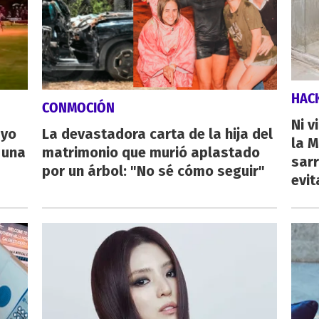
HAC
CONMOCIÓN
Ni v
ayo
La devastadora carta de la hija del
la M
 una
matrimonio que murió aplastado
sarr
por un árbol: "No sé cómo seguir"
evit