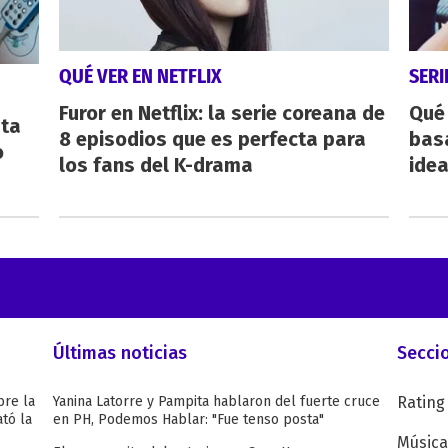
QUÉ VER EN NETFLIX
SERI
Furor en Netflix: la serie coreana de
Qué 
sta
8 episodios que es perfecta para
bas
o
los fans del K-drama
ide
Últimas noticias
Secci
bre la
Yanina Latorre y Pampita hablaron del fuerte cruce
Rating
tó la
en PH, Podemos Hablar: "Fue tenso posta"
Música