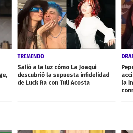
TREMENDO
DRA
Salió a la luz cómo La Joaqui
Pepe
ge,
descubrió la supuesta infidelidad
acc
de Luck Ra con Tuli Acosta
la i
con