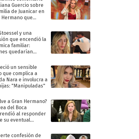
liana Guercio sobre
amilia de Juanicar en
n Hermano que
tó la furia en redes
 Stoessel y una
sión que encendió la
mica familiar:
nes quedarían
ra de su boda
eció un sensible
o que complica a
a Nara e involucra a
hijas: "Manipuladas"
lve a Gran Hermano?
ea del Boca
rendió al responder
e su eventual
eso al reality
uerte confesión de