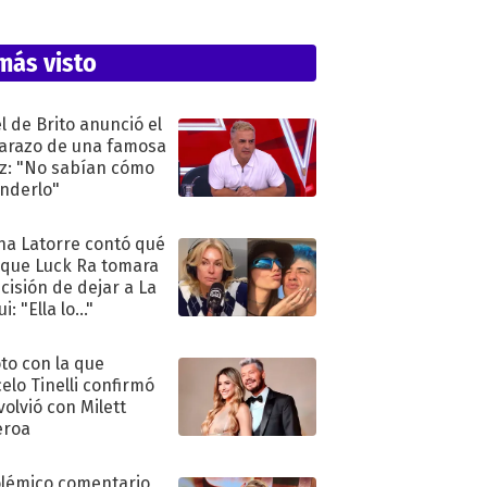
más visto
l de Brito anunció el
razo de una famosa
iz: "No sabían cómo
nderlo"
na Latorre contó qué
 que Luck Ra tomara
ecisión de dejar a La
i: "Ella lo..."
oto con la que
elo Tinelli confirmó
volvió con Milett
eroa
olémico comentario