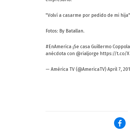
"Volví a casarme por pedido de mi hija"
Fotos: By Batallan.
#EnAmerica
¡Se casa Guillermo Coppola!
anécdota con
@rialjorge
https://t.co/
— América TV (@AmericaTV)
April 7, 20