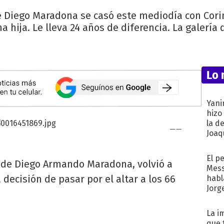
 Diego Maradona se casó este mediodía con Corin
a hija. Le lleva 24 años de diferencia. La galería 
Lo 
Yani
hizo
la d
Joaqu
El p
 de Diego Armando Maradona, volvió a
Mess
decisión de pasar por el altar a los 66
habl
Jorg
La i
que 