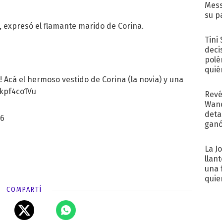
Mess
su p
con..
, expresó el flamante marido de Corina.
Tini
deci
polé
quié
 Acá el hermoso vestido de Corina (la novia) y una
afue
Xkpf4co1Vu
Revé
Wand
detal
16
ganó
próx
La J
llan
una 
quie
para.
COMPARTÍ