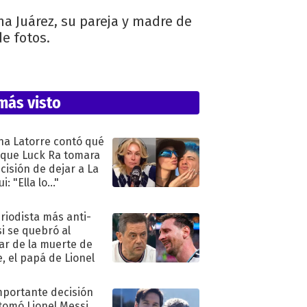
a Juárez, su pareja y madre de
de fotos.
más visto
na Latorre contó qué
 que Luck Ra tomara
ecisión de dejar a La
i: "Ella lo..."
eriodista más anti-
i se quebró al
ar de la muerte de
e, el papá de Lionel
mportante decisión
tomó Lionel Messi