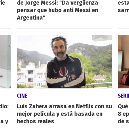
ie
de Jorge Messi: "Da vergüenza
esta
pensar que hubo anti Messi en
sarr
Argentina"
CINE
SERI
dio:
Luis Zahera arrasa en Netflix con su
Qué 
mejor película y está basada en
8 ep
ha y
hechos reales
de 