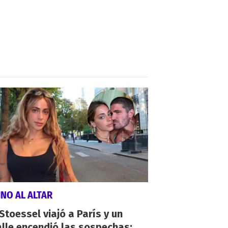
NO AL ALTAR
 Stoessel viajó a París y un
lle encendió las sospechas: