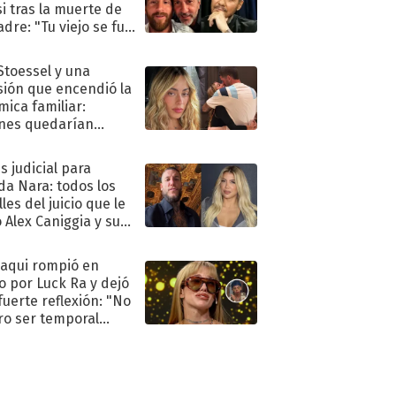
i tras la muerte de
adre: "Tu viejo se fue
."
 Stoessel y una
sión que encendió la
mica familiar:
nes quedarían
ra de su boda
s judicial para
a Nara: todos los
les del juicio que le
 Alex Caniggia y sus
imos pasos
oaqui rompió en
to por Luck Ra y dejó
fuerte reflexión: "No
ro ser temporal
.."