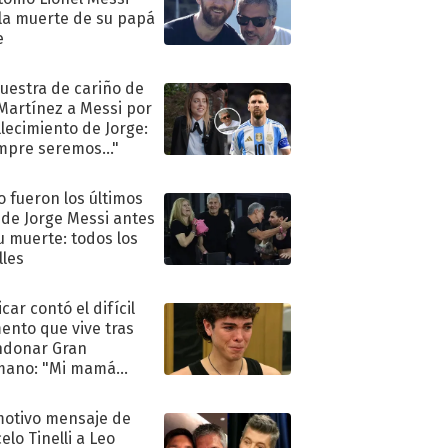
 la muerte de su papá
e
uestra de cariño de
 Martínez a Messi por
allecimiento de Jorge:
mpre seremos..."
 fueron los últimos
 de Jorge Messi antes
u muerte: todos los
lles
car contó el difícil
nto que vive tras
ndonar Gran
mano: "Mi mamá
ió..."
motivo mensaje de
elo Tinelli a Leo