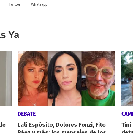
Twitter
Whatsapp
as Ya
DEBATE
CAMI
de
Lali Espósito, Dolores Fonzi, Fito
Tini
Páez y más: los mensajes de los
deta