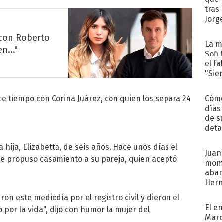
tras
Jorg
 con Roberto
La m
n..."
Sofi
el f
"Sie
e tiempo con Corina Juárez, con quien los separa 24
Cómo
días
de s
deta
a hija, Elizabetta, de seis años. Hace unos días el
Juani
le propuso casamiento a su pareja, quien aceptó
mome
aba
Her
recib
on este mediodía por el registro civil y dieron el
El e
 por la vida", dijo con humor la mujer del
Marc