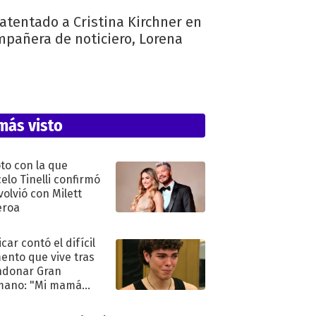
atentado a Cristina Kirchner en
ompañera de noticiero, Lorena
más visto
oto con la que
elo Tinelli confirmó
volvió con Milett
eroa
car contó el difícil
nto que vive tras
ndonar Gran
mano: "Mi mamá
ió..."