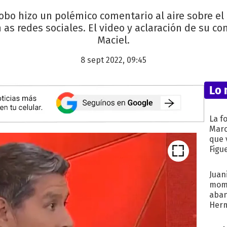
obo hizo un polémico comentario al aire sobre el 
n as redes sociales. El video y aclaración de su c
Maciel.
8 sept 2022, 09:45
Lo 
La f
Marc
que 
Figu
Juani
mome
aba
Her
recib