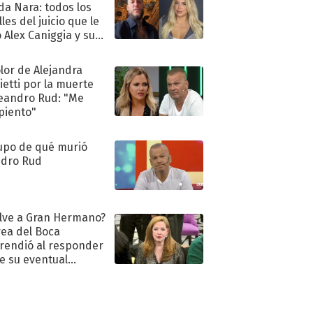
a Nara: todos los
les del juicio que le
 Alex Caniggia y sus
imos pasos
olor de Alejandra
ietti por la muerte
eandro Rud: "Me
piento"
upo de qué murió
dro Rud
lve a Gran Hermano?
ea del Boca
rendió al responder
e su eventual
eso al reality