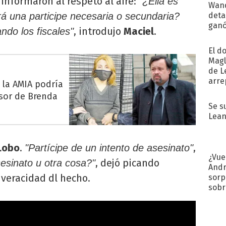
informaron al respeto al aire:
"¿Ella es
Wand
detal
á una participe necesaria o secundaria?
ganó
, introdujo
Maciel
.
ndo los fiscales"
próx
El d
Magl
de L
arre
 la AMIA podría
sor de Brenda
Se s
Lean
Lobo
.
,
"Partícipe de un intento de asesinato"
¿Vue
, dejó picando
esinato u otra cosa?"
Andr
 veracidad dl hecho.
sorp
sobr
regr