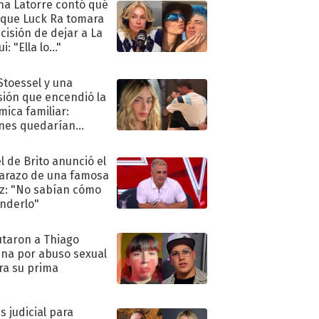
na Latorre contó qué
 que Luck Ra tomara
ecisión de dejar a La
i: "Ella lo..."
 Stoessel y una
sión que encendió la
mica familiar:
nes quedarían
ra de su boda
l de Brito anunció el
razo de una famosa
iz: "No sabían cómo
nderlo"
taron a Thiago
na por abuso sexual
ra su prima
s judicial para