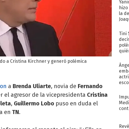
Yani
hizo
la d
Joaqu
Tini
deci
polé
quié
afue
do a Cristina Kirchner y generó polémica
Ánge
emba
actr
esco
ron
a
Brenda Uliarte
, novia de
Fernando
er el agresor de la vicepresidenta
Cristina
Impu
Medi
leta
,
Guillermo Lobo
puso en duda el
cont
ma en
TN
.
Revé