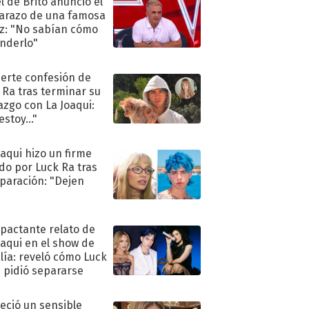
l de Brito anunció el
razo de una famosa
iz: "No sabían cómo
nderlo"
uerte confesión de
 Ra tras terminar su
azgo con La Joaqui:
stoy..."
oaqui hizo un firme
do por Luck Ra tras
eparación: "Dejen
"
mpactante relato de
oaqui en el show de
lía: reveló cómo Luck
e pidió separarse
eció un sensible