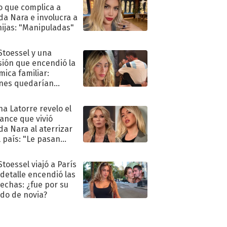
o que complica a
a Nara e involucra a
hijas: "Manipuladas"
 Stoessel y una
sión que encendió la
mica familiar:
nes quedarían
ra de su boda
na Latorre revelo el
ance que vivió
a Nara al aterrizar
l país: "Le pasan
s"
Stoessel viajó a París
 detalle encendió las
echas: ¿fue por su
ido de novia?