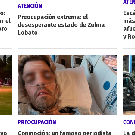
ATE
ATENCIÓN
o:
Escá
Preocupación extrema: el
r el
más
desesperante estado de Zulma
oro
afue
Lobato
y Ro
PREOCUPACIÓN
CON
ayo
Conmoción: un famoso periodista
La d