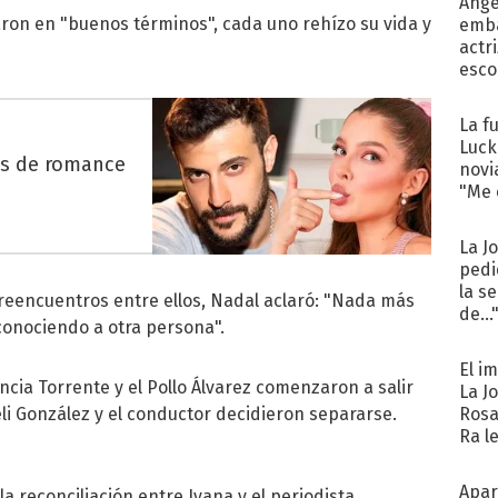
Ánge
ron en "buenos términos", cada uno rehízo su vida y
emba
actr
esco
La f
Luck
es de romance
novi
"Me e
La J
pedi
la s
eencuentros entre ellos, Nadal aclaró: "Nada más
de...
 conociendo a otra persona".
El i
cia Torrente y el Pollo Álvarez comenzaron a salir
La J
celi González y el conductor decidieron separarse.
Rosa
Ra l
Apar
a reconciliación entre Ivana y el periodista