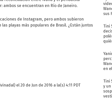
vide
r: ambos se encuentran en Río de Janeiro.
Wand
sus 
licaciones de Instagram, pero ambos subieron
 las playas más populares de Brasil. ¿Están juntos
Tini
deci
polé
quié
afue
Yani
perc
Wand
en e
toda
Tini 
inadal) el 20 de Jun de 2016 a la(s) 4:11 PDT
y un
sosp
vest