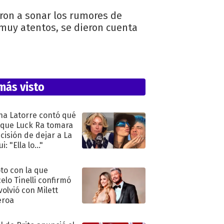
aron a sonar los rumores de
, muy atentos, se dieron cuenta
más visto
na Latorre contó qué
 que Luck Ra tomara
ecisión de dejar a La
i: "Ella lo..."
oto con la que
elo Tinelli confirmó
volvió con Milett
eroa