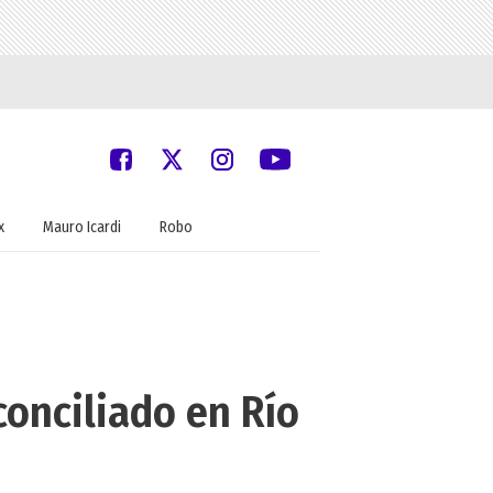
x
Mauro Icardi
Robo
conciliado en Río