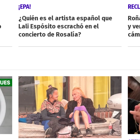
¡EPA!
REC
¿Quién es el artista español que
Roñ
o
Lali Espósito escrachó en el
y ve
concierto de Rosalía?
cám