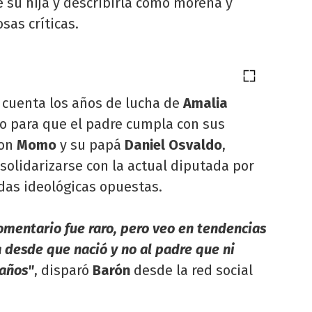
e su hija y describirla como morena y
sas críticas.
n cuenta los años de lucha de
Amalia
do para que el padre cumpla con sus
con
Momo
y su papá
Daniel Osvaldo
,
olidarizarse con la actual diputada por
das ideológicas opuestas.
mentario fue raro, pero veo en tendencias
ja desde que nació y no al padre que ni
eaños"
, disparó
Barón
desde la red social