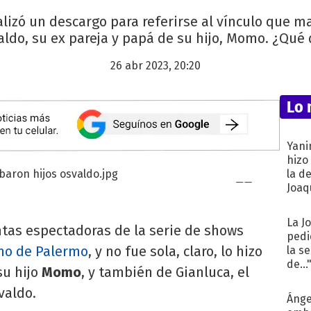
alizó un descargo para referirse al vínculo que ma
ldo, su ex pareja y papá de su hijo, Momo. ¿Qué 
26 abr 2023, 20:20
Lo 
Yani
hizo
la d
Joaqu
La J
ntas espectadoras de la serie de shows
pedi
mo de Palermo
, y no fue sola, claro, lo hizo
la s
de...
u hijo
Momo
, y también de Gianluca, el
valdo.
Ánge