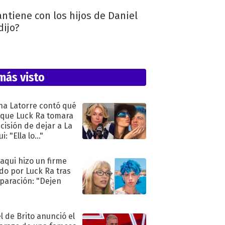
ntiene con los hijos de Daniel
dijo?
más visto
na Latorre contó qué
 que Luck Ra tomara
ecisión de dejar a La
i: "Ella lo..."
oaqui hizo un firme
do por Luck Ra tras
eparación: "Dejen
"
l de Brito anunció el