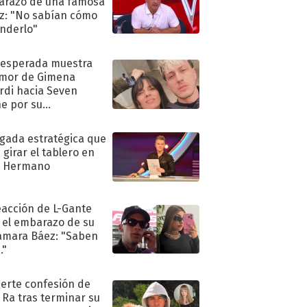
razo de una famosa
iz: "No sabían cómo
nderlo"
nesperada muestra
mor de Gimena
rdi hacia Seven
e por su
pleaños
ugada estratégica que
 girar el tablero en
n Hermano
eacción de L-Gante
 el embarazo de su
amara Báez: "Saben
."
uerte confesión de
 Ra tras terminar su