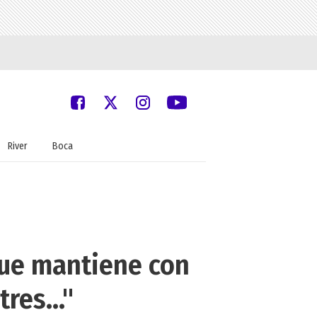
River
Boca
que mantiene con
res..."