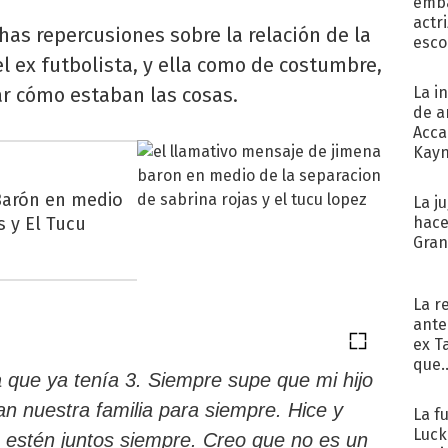
emba
actr
as repercusiones sobre la relación de la
esco
l ex futbolista, y ella como de costumbre,
rar cómo estaban las cosas.
La i
de a
Acca
Kayn
cum
Barón en medio
La j
s y El Tucu
hace
Gra
La r
ante
ex T
que..
a que ya tenía 3. Siempre supe que mi hijo
n nuestra familia para siempre. Hice y
La f
Luck
 estén juntos siempre. Creo que no es un