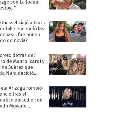
azgo con La Joaqui:
stoy..."
Stoessel viajó a París
 detalle encendió las
echas: ¿fue por su
ido de novia?
ecreto detrás del
ro de Mauro Icardi y
hina Suárez que
a Nara decidió
oner
ela Arizaga rompió
lencio tras el
mático episodio con
ndo Moyano:
o..."