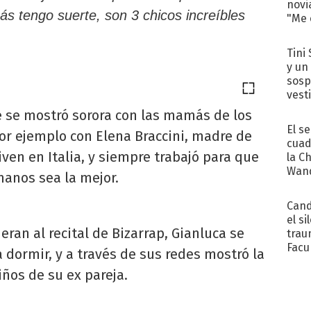
novi
s tengo suerte, son 3 chicos increíbles
"Me e
Tini 
y un
sosp
vest
e se mostró sorora con las mamás de los
El s
por ejemplo con Elena Braccini, madre de
cuad
viven en Italia, y siempre trabajó para que
la C
Wand
manos sea la mejor.
exp
Cand
el si
eran al recital de Bizarrap, Gianluca se
trau
Facu
 dormir, y a través de sus redes mostró la
"Teng
ños de su ex pareja.