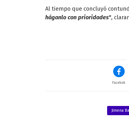
Al tiempo que concluyó contun
háganlo con prioridades"
, clar
Facebok
Jimena B