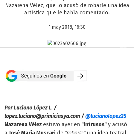
Nazarena Vélez, que lo acusó de robarle una idea
artística que le había comentado.
1 may 2018, 16:30
Por Luciano López L. /
lopez.luciano@primiciasya.com
/
@lucianolopez25
Nazarena Vélez
estuvo ayer en
"Intrusos"
y acusó
a
José María Muscari
de
una idea teatral
"robarle"