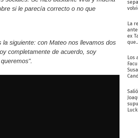
sepa
volv
bre si le parecía correcto o no que
La r
ante
ex T
que..
s la siguiente: con Mateo nos llevamos dos
stoy completamente de acuerdo, soy
Los 
s queremos".
Facu
Susa
Cand
de s
sent
Sali
Joaq
supu
Luck