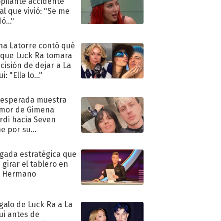
pilante accidente
al que vivió: "Se me
ó..."
na Latorre contó qué
 que Luck Ra tomara
ecisión de dejar a La
i: "Ella lo..."
nesperada muestra
mor de Gimena
rdi hacia Seven
e por su
pleaños
ugada estratégica que
 girar el tablero en
n Hermano
egalo de Luck Ra a La
ui antes de