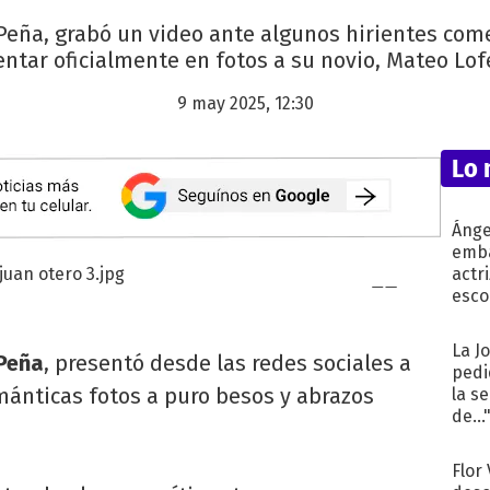
a Peña, grabó un video ante algunos hirientes co
entar oficialmente en fotos a su novio, Mateo Lof
9 may 2025, 12:30
Lo 
Ánge
emba
actr
esco
La J
 Peña
, presentó desde las redes sociales a
pedi
ánticas fotos a puro besos y abrazos
la s
de...
Flor