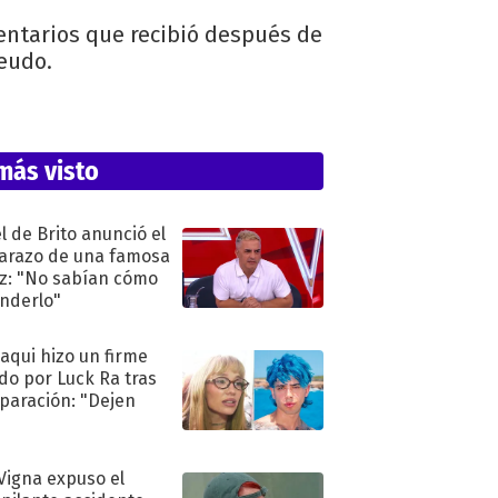
mentarios que recibió después de
eudo.
más visto
l de Brito anunció el
razo de una famosa
iz: "No sabían cómo
nderlo"
oaqui hizo un firme
do por Luck Ra tras
eparación: "Dejen
"
 Vigna expuso el