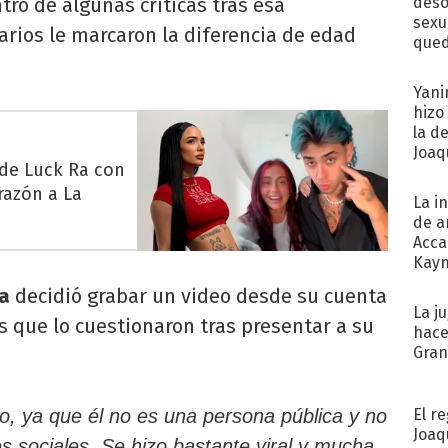
ntro de algunas críticas tras esa
deso
sexu
rios le marcaron la diferencia de edad
qued
Yani
hizo
la d
Joaqu
 de Luck Ra con
razón a La
La i
de a
Acca
Kayn
cum
ña
decidió grabar un video desde su cuenta
La j
os que lo cuestionaron tras presentar a su
hace
Gra
El r
o, ya que él no es una persona pública y no
Joaq
es sociales. Se hizo bastante viral y mucha