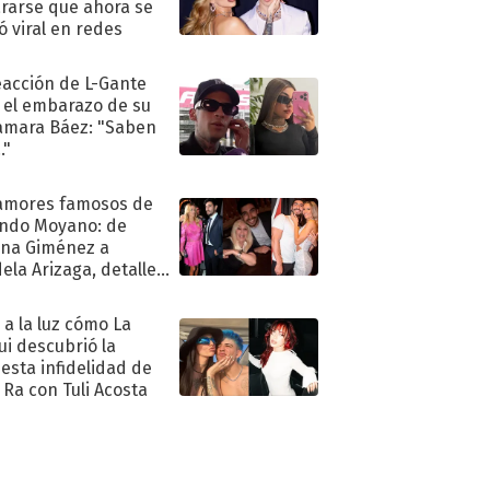
rarse que ahora se
ió viral en redes
eacción de L-Gante
 el embarazo de su
amara Báez: "Saben
."
amores famosos de
ndo Moyano: de
na Giménez a
ela Arizaga, detalles
u pasado
imental
ó a la luz cómo La
ui descubrió la
esta infidelidad de
 Ra con Tuli Acosta