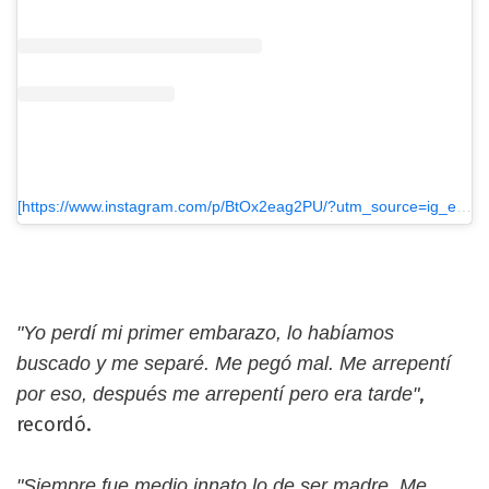
[https://www.instagram.com/p/BtOx2eag2PU/?utm_source=ig_embed&utm_medium=loading]Una publicación compartida de Jua Repetto (@juanarepettook)
"Yo perdí mi primer embarazo, lo habíamos
buscado y me separé. Me pegó mal. Me arrepentí
,
por eso, después me arrepentí pero era tarde"
recordó.
"Siempre fue medio innato lo de ser madre. Me