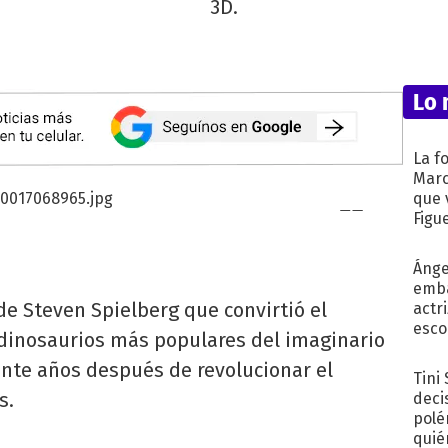
3D.
Lo 
La f
Marc
que 
Figu
Ánge
emba
a de Steven Spielberg que convirtió el
actr
esco
 dinosaurios más populares del imaginario
einte años después de revolucionar el
Tini
s.
deci
polé
quié