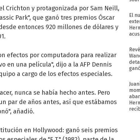
regr
l Crichton y protagonizada por Sam Neill,
El n
rassic Park", que ganó tres premios Óscar
exte
 desde entonces 920 millones de dólares y
Herm
acus
1.
Pinc
"Tra
Revé
on efectos por computadora para realizar
Wand
detal
o en una película", dijo a la AFP Dennis
ganó
uipo a cargo de los efectos especiales.
próx
Juani
mome
acer, nunca se había hecho antes. Pero
aba
un par de años antes, así que estábamos
Her
recib
onó", añadió.
stitución en Hollywood: ganó seis premios
s especiales de "E.T." (1982), parte de la