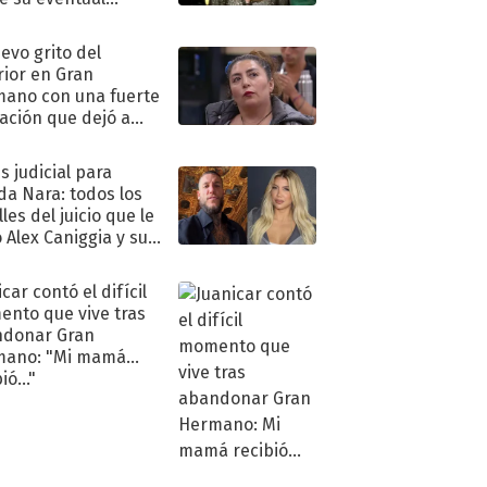
eso al reality
uevo grito del
rior en Gran
ano con una fuerte
ación que dejó a
oya en shock:
idora"
s judicial para
a Nara: todos los
les del juicio que le
 Alex Caniggia y sus
imos pasos
car contó el difícil
nto que vive tras
ndonar Gran
mano: "Mi mamá
ió..."