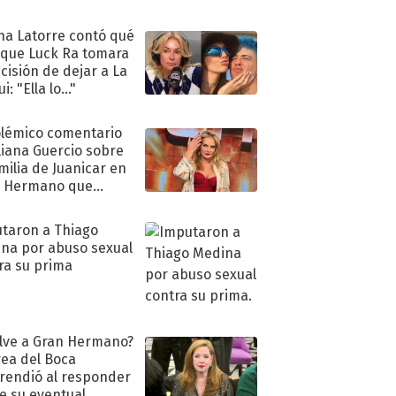
ra de su boda
na Latorre contó qué
 que Luck Ra tomara
ecisión de dejar a La
i: "Ella lo..."
olémico comentario
liana Guercio sobre
amilia de Juanicar en
n Hermano que
tó la furia en redes
taron a Thiago
na por abuso sexual
ra su prima
lve a Gran Hermano?
ea del Boca
rendió al responder
e su eventual