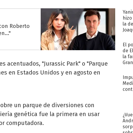
afue
Yani
hizo
la d
 con Roberto
Joaqu
n..."
El p
de E
la f
Gra
es acentuados, "Jurassic Park" o "Parque
desa
rnes en Estados Unidos y en agosto en
Impu
Medi
cont
sobre un parque de diversiones con
iería genética fue la primera en usar
¿Vue
Andr
or computadora.
sorp
sobr