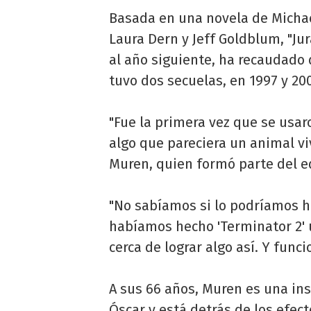
Basada en una novela de Michae
Laura Dern y Jeff Goldblum, "Ju
al año siguiente, ha recaudado
tuvo dos secuelas, en 1997 y 200
"Fue la primera vez que se usar
algo que pareciera un animal viv
Muren, quien formó parte del eq
"No sabíamos si lo podríamos h
habíamos hecho 'Terminator 2' 
cerca de lograr algo así. Y funci
A sus 66 años, Muren es una in
Óscar y está detrás de los efecto