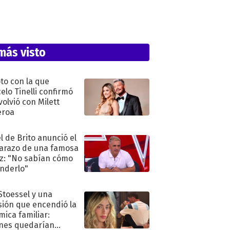
más visto
oto con la que
elo Tinelli confirmó
volvió con Milett
eroa
l de Brito anunció el
razo de una famosa
iz: "No sabían cómo
nderlo"
 Stoessel y una
sión que encendió la
mica familiar:
nes quedarían