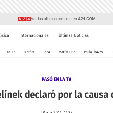
Ver las ultimas noticias en
A24.COM
úsica
Internacionales
Últimas Noticias
ANSES
Netflix
Boca
Martín Cirio
Paula Chaves
PASÓ EN LA TV
elinek declaró por la causa 
28 abr 2014, 11:25