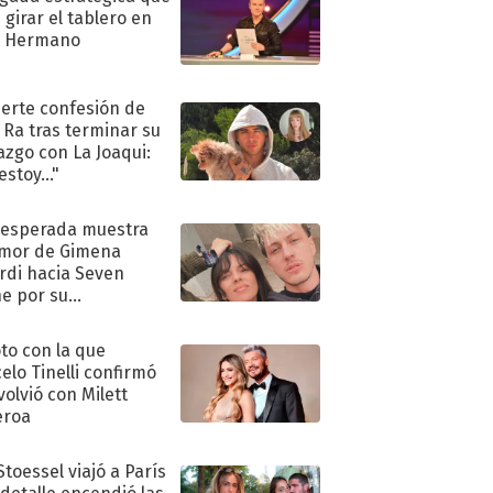
 girar el tablero en
n Hermano
uerte confesión de
 Ra tras terminar su
azgo con La Joaqui:
stoy..."
nesperada muestra
mor de Gimena
rdi hacia Seven
e por su
pleaños
oto con la que
elo Tinelli confirmó
volvió con Milett
eroa
Stoessel viajó a París