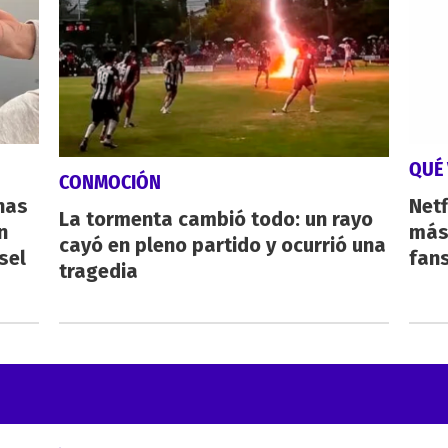
QUÉ 
CONMOCIÓN
nas
Netf
La tormenta cambió todo: un rayo
n
más 
cayó en pleno partido y ocurrió una
sel
fan
tragedia