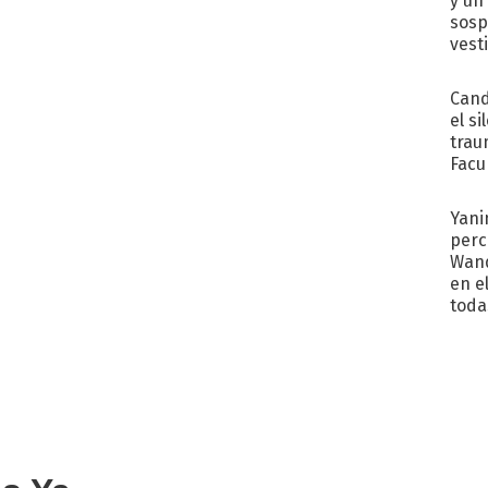
y un
sosp
vest
Cand
el si
trau
Facu
"Teng
Yani
perc
Wand
en e
toda