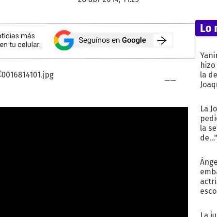
Lo 
Yani
hizo
la d
Joaqu
La J
pedi
la s
de...
Ánge
emba
actr
esco
La j