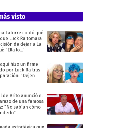
más visto
na Latorre contó qué
 que Luck Ra tomara
ecisión de dejar a La
i: "Ella lo..."
oaqui hizo un firme
do por Luck Ra tras
eparación: "Dejen
"
l de Brito anunció el
razo de una famosa
iz: "No sabían cómo
nderlo"
ugada estratégica que