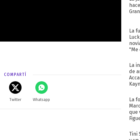
hace
Gra
La f
Luck
novi
"Me e
La i
de a
COMPARTÍ
Acca
Kayn
cum
La f
Twitter
Whatsapp
Marc
que 
Figu
Tini 