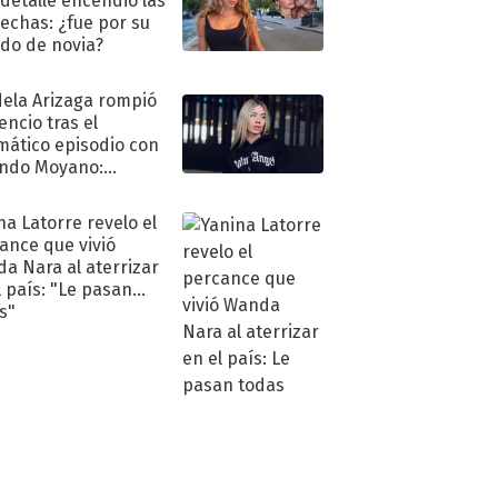
 detalle encendió las
echas: ¿fue por su
ido de novia?
ela Arizaga rompió
lencio tras el
mático episodio con
ndo Moyano:
o..."
na Latorre revelo el
ance que vivió
a Nara al aterrizar
l país: "Le pasan
s"