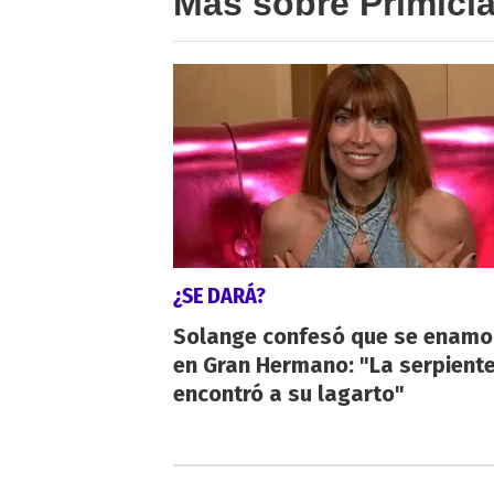
Más sobre Primici
¿SE DARÁ?
Solange confesó que se enamo
en Gran Hermano: "La serpient
encontró a su lagarto"