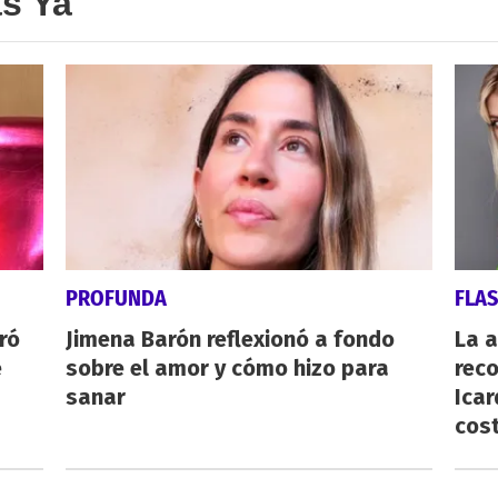
as Ya
PROFUNDA
FLA
ró
Jimena Barón reflexionó a fondo
La 
e
sobre el amor y cómo hizo para
reco
sanar
Icar
cost