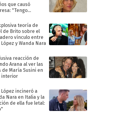
ños que causó
resa: "Tengo
as y..."
xplosiva teoría de
l de Brito sobre el
adero vínculo entre
 López y Wanda Nara
fusiva reacción de
ndo Arana al ver las
s de María Susini en
 interior
 López incineró a
a Nara en Italia y la
ión de ella fue letal:
p"