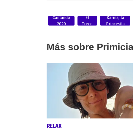
Cantando
El
Karina, la
2020
Trece
Princesita
Más sobre Primici
RELAX