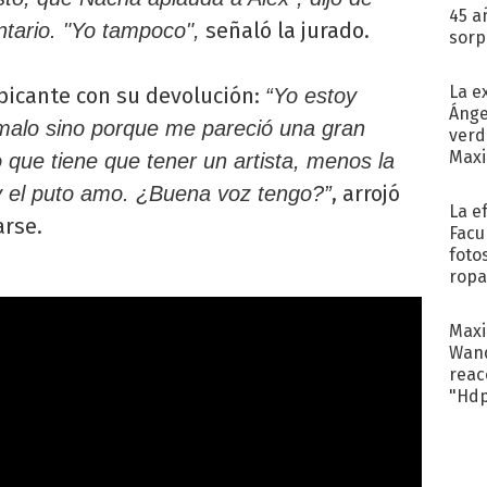
45 a
señaló la jurado.
ntario. "Yo tampoco",
sorp
náuse
La e
picante con su devolución:
“Yo estoy
Ánge
 malo sino porque me pareció una gran
verd
Maxi
 que tiene que tener un artista, menos la
, arrojó
 el puto amo. ¿Buena voz tengo?”
La e
arse.
Facu
foto
ropa
Maxi
Wand
reacc
"Hd