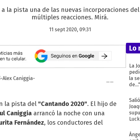
ó a la pista una de las nuevas incorporaciones d
múltiples reacciones. Mirá.
11 sept 2020, 09:31
Lo 
La J
pedi
la s
de...
Sali
 la pista del
"Cantando 2020"
. El hijo de
Joaq
ul Caniggia
arrancó la noche con una
supu
Luck
urita Fernández
, los conductores del
Ánge