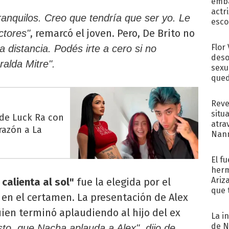
emba
actr
nquilos. Creo que tendría que ser yo. Le
esco
, remarcó el joven. Pero, De Brito no
ctores"
Flor
a distancia. Podés irte a cero si no
deso
ralda Mitre".
sexu
qued
Reve
situ
 de Luck Ra con
atra
razón a La
Nann
de...
El f
herm
Ariz
calienta al sol"
fue la elegida por el
que 
en el certamen. La presentación de Alex
Moya
ien terminó aplaudiendo al hijo del ex
La i
de N
sto, que Nacha aplauda a Alex", dijo de