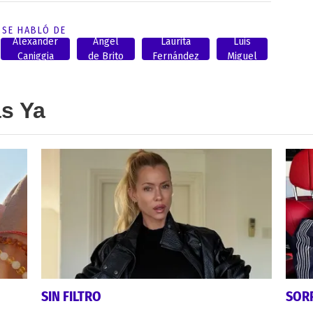
SE HABLÓ DE
Alexander
Angel
Laurita
Luis
Caniggia
de Brito
Fernández
Miguel
as Ya
SIN FILTRO
SOR