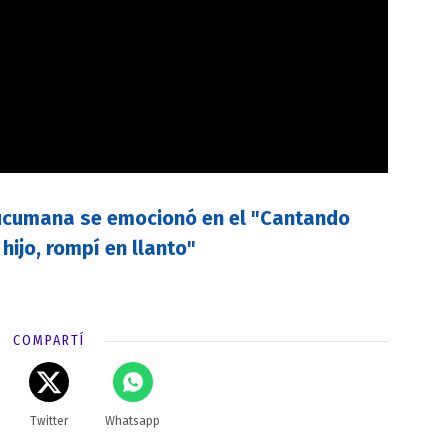
ucumana se emocionó en el "Cantando
hijo, rompí en llanto"
COMPARTÍ
Twitter
Whatsapp