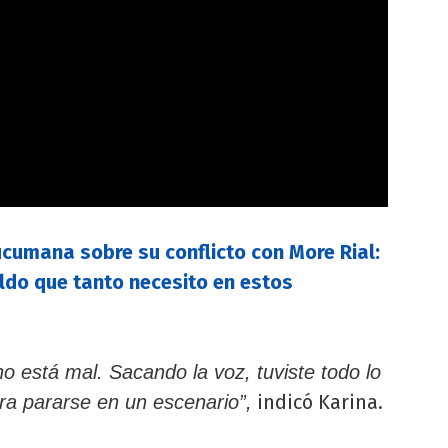
cumana sobre su conflicto con More Rial:
ldo que tanto necesito en estos
o está mal. Sacando la voz, tuviste todo lo
indicó Karina.
ara pararse en un escenario”,