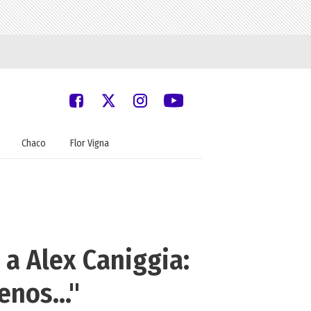
Chaco
Flor Vigna
 a Alex Caniggia:
enos..."