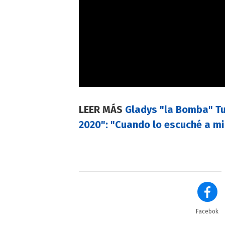
LEER MÁS
Gladys "la Bomba" T
2020": "Cuando lo escuché a mi 
Facebok