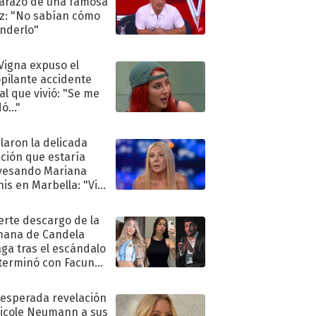
razo de una famosa
iz: "No sabían cómo
nderlo"
 Vigna expuso el
pilante accidente
al que vivió: "Se me
ó..."
laron la delicada
ación que estaría
vesando Mariana
is en Marbella: "Vive
"
uerte descargo de la
ana de Candela
aga tras el escándalo
terminó con Facundo
no detenido
nesperada revelación
icole Neumann a sus