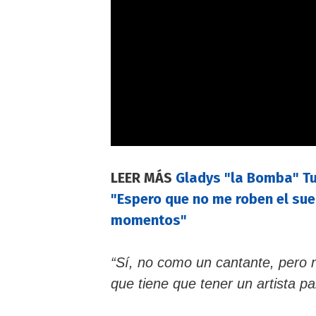
LEER MÁS
Gladys "la Bomba" Tu
"Espero que no me roben el sue
momentos"
“Sí, no como un cantante, pero n
que tiene que tener un artista p