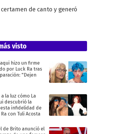
el certamen de canto y generó
más visto
oaqui hizo un firme
do por Luck Ra tras
eparación: "Dejen
"
ó a la luz cómo La
ui descubrió la
esta infidelidad de
 Ra con Tuli Acosta
l de Brito anunció el