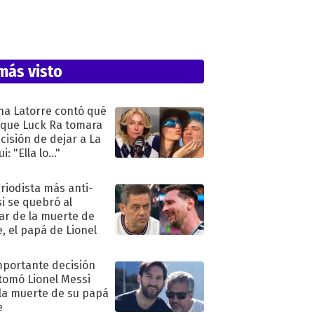
más visto
na Latorre contó qué
 que Luck Ra tomara
ecisión de dejar a La
i: "Ella lo..."
eriodista más anti-
i se quebró al
ar de la muerte de
e, el papá de Lionel
mportante decisión
tomó Lionel Messi
 la muerte de su papá
e