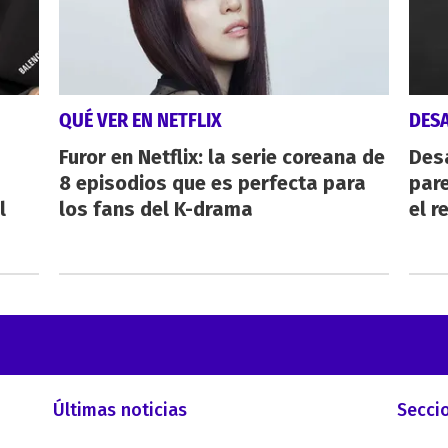
QUÉ VER EN NETFLIX
DES
Furor en Netflix: la serie coreana de
Des
8 episodios que es perfecta para
pare
l
los fans del K-drama
el r
Últimas noticias
Secci