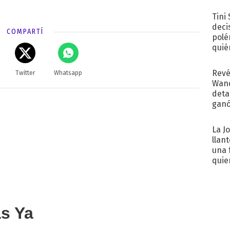
con..
Tini
deci
COMPARTÍ
polé
quié
afue
Revé
Twitter
Whatsapp
Wand
detal
ganó
próx
La J
llan
una 
quie
para.
as Ya