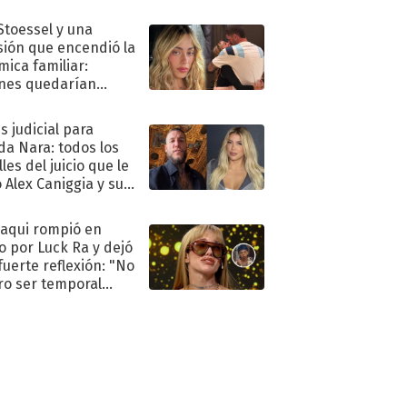
."
 Stoessel y una
sión que encendió la
mica familiar:
nes quedarían
ra de su boda
s judicial para
a Nara: todos los
les del juicio que le
 Alex Caniggia y sus
imos pasos
oaqui rompió en
to por Luck Ra y dejó
fuerte reflexión: "No
ro ser temporal
.."