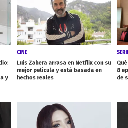
CINE
SERI
dio:
Luis Zahera arrasa en Netflix con su
Qué 
mejor película y está basada en
8 ep
ha y
hechos reales
de 