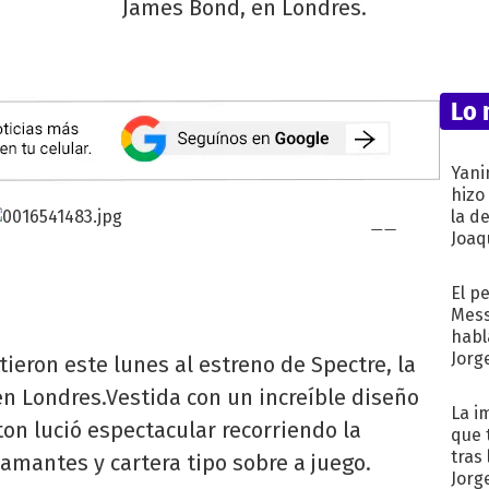
James Bond, en Londres.
Lo 
Yani
hizo
la d
Joaqu
El p
Mess
habl
Jorg
eron este lunes al estreno de Spectre, la
n Londres.Vestida con un increíble diseño
La i
on lució espectacular recorriendo la
que 
tras
iamantes y cartera tipo sobre a juego.
Jorg