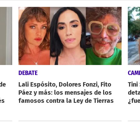
DEBATE
CAMI
de
Lali Espósito, Dolores Fonzi, Fito
Tini
Páez y más: los mensajes de los
deta
és
famosos contra la Ley de Tierras
¿fue