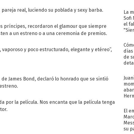
a pareja real, luciendo su poblada y sexy barba.
La m
Sofi
el f
os príncipes, recordaron el glamour que siempre
"Sie
sten a un estreno o a una ceremonia de premios.
Cómo
a, vaporoso y poco estructurado, elegante y etéreo”,
días
de s
deta
Juani
a de James Bond, declaró lo honrado que se sintió
mome
 estreno.
aba
Her
recib
da por la película. Nos encanta que la película tenga
tor.
El e
Marc
Mess
su p