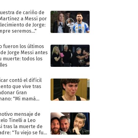
uestra de cariño de
 Martínez a Messi por
allecimiento de Jorge:
mpre seremos..."
 fueron los últimos
 de Jorge Messi antes
u muerte: todos los
lles
car contó el difícil
nto que vive tras
ndonar Gran
mano: "Mi mamá
ió..."
motivo mensaje de
elo Tinelli a Leo
i tras la muerte de
adre: "Tu viejo se fue