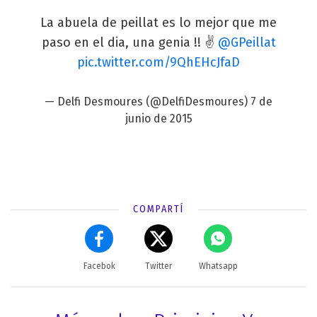
La abuela de peillat es lo mejor que me
paso en el dia, una genia !! ✌️
@GPeillat
pic.twitter.com/9QhEHcJfaD
— Delfi Desmoures (@DelfiDesmoures)
7 de
junio de 2015
COMPARTÍ
Facebok
Twitter
Whatsapp