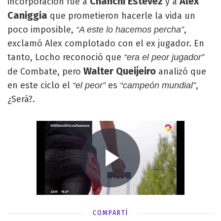
Chanchi Estévez
Alex
incorporación fue a
y a
Caniggia
que prometieron hacerle la vida un
poco imposible,
,
“A este lo hacemos percha”
exclamó Alex complotado con el ex jugador. En
tanto, Locho reconoció que
“era el peor jugador”
Walter Queijeiro
de Combate, pero
analizó que
en este ciclo el
es
,
“el peor”
“campeón mundial”
¿Será?.
COMPARTÍ