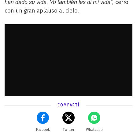
cerró
han dado su vida. Yo también les di mi vida”,
con un gran aplauso al cielo
.
COMPARTÍ
Facebok
Twitter
Whatsapp