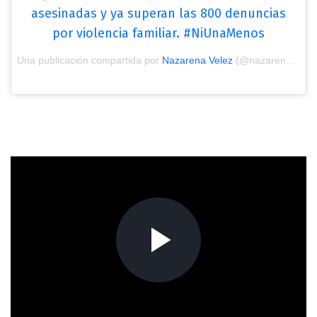
asesinadas y ya superan las 800 denuncias
por violencia familiar. #NiUnaMenos
Una publicación compartida por
Nazarena Velez
(@nazarenavelez) el