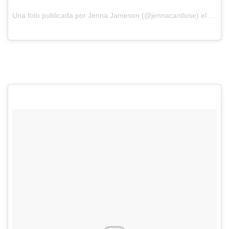
Una foto publicada por Jenna Jameson (@jennacantlose) el
24 de 