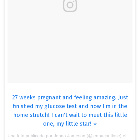
27 weeks pregnant and feeling amazing. Just
finished my glucose test and now I'm in the
home stretch! I can't wait to meet this little
one, my little star! ⭐️
Una foto publicada por Jenna Jameson (@jennacantlose) el
4 de 