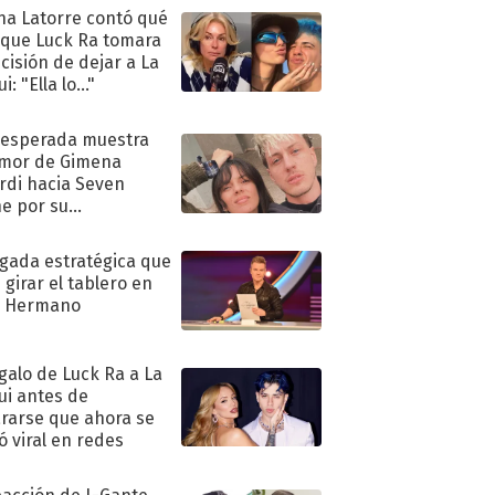
na Latorre contó qué
 que Luck Ra tomara
ecisión de dejar a La
i: "Ella lo..."
nesperada muestra
mor de Gimena
rdi hacia Seven
e por su
pleaños
ugada estratégica que
 girar el tablero en
n Hermano
egalo de Luck Ra a La
ui antes de
rarse que ahora se
ió viral en redes