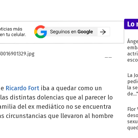
Lo 
Ánge
emba
actr
esco
La J
pedi
de
Ricardo Fort
iba a quedar como un
la s
de...
as distintas dolencias que al parecer lo
familia del ex mediático no se encuentra
Flor
as circunstancias que llevaron al hombre
deso
sexu
qued