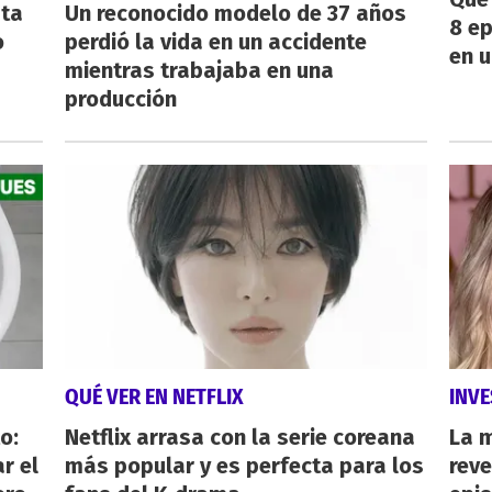
sta
Un reconocido modelo de 37 años
8 ep
o
perdió la vida en un accidente
en u
mientras trabajaba en una
producción
QUÉ VER EN NETFLIX
INVE
o:
Netflix arrasa con la serie coreana
La 
r el
más popular y es perfecta para los
reve