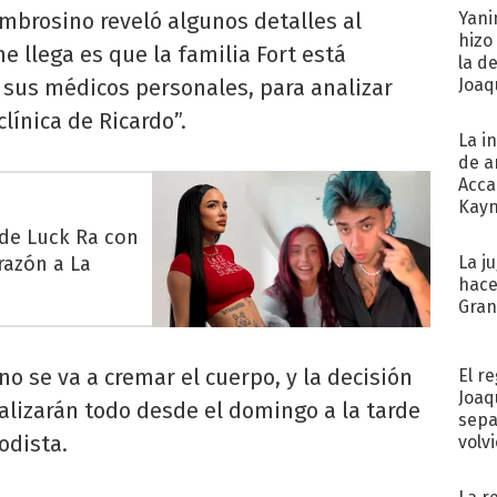
Ambrosino reveló algunos detalles al
Yani
hizo
e llega es que la familia Fort está
la d
sus médicos personales, para analizar
Joaqu
clínica de Ricardo”.
La i
de a
Acca
Kayn
cum
 de Luck Ra con
razón a La
La j
hace
Gra
o se va a cremar el cuerpo, y la decisión
El r
Joaq
alizarán todo desde el domingo a la tarde
sepa
iodista.
volv