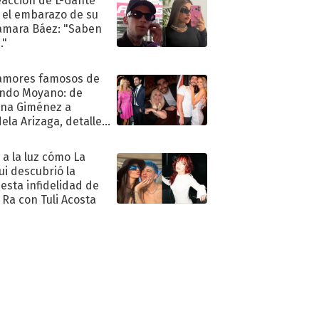
eacción de L-Gante
 el embarazo de su
amara Báez: "Saben
."
amores famosos de
ndo Moyano: de
na Giménez a
ela Arizaga, detalles
u pasado
imental
ó a la luz cómo La
ui descubrió la
esta infidelidad de
 Ra con Tuli Acosta