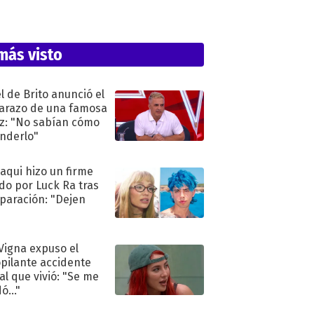
más visto
l de Brito anunció el
razo de una famosa
iz: "No sabían cómo
nderlo"
oaqui hizo un firme
do por Luck Ra tras
eparación: "Dejen
"
 Vigna expuso el
pilante accidente
al que vivió: "Se me
ó..."