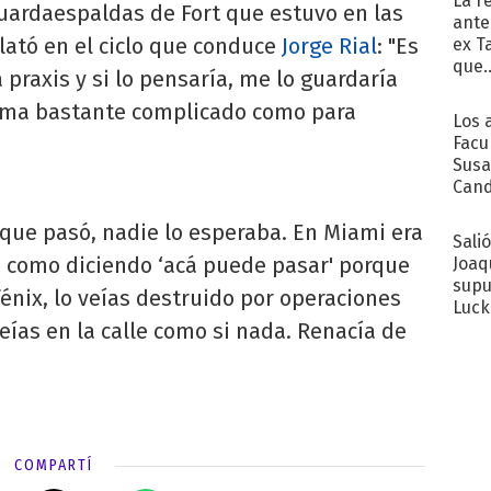
La r
 guardaespaldas de Fort que estuvo en las
ante
elató en el ciclo que conduce
Jorge Rial
: "Es
ex T
que..
raxis y si lo pensaría, me lo guardaría
 tema bastante complicado como para
Los 
Facu
Susa
Cand
de s
 que pasó, nadie lo esperaba. En Miami era
sent
Sali
 como diciendo ‘acá puede pasar' porque
Joaq
supu
fénix, lo veías destruido por operaciones
Luck
ías en la calle como si nada. Renacía de
COMPARTÍ