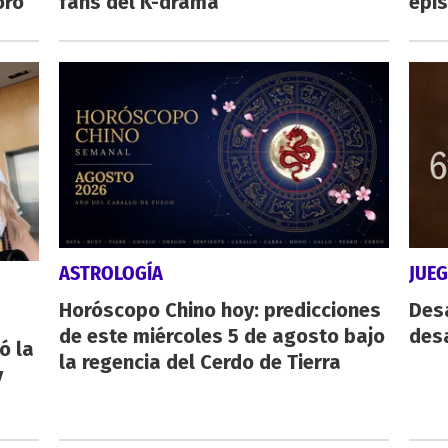
oro
fans del K-drama
epi
ASTROLOGÍA
JUE
Horóscopo Chino hoy: predicciones
Des
de este miércoles 5 de agosto bajo
desa
ó la
la regencia del Cerdo de Tierra
y