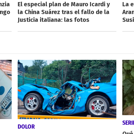
nzia
El especial plan de Mauro Icardi y
La e
engo
la China Suárez tras el fallo de la
Aran
Justicia italiana: las fotos
Susi
SERI
DOLOR
Qué 