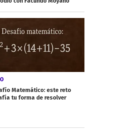
sodio con Facundo Moyano
GO
afío Matemático: este reto
fía tu forma de resolver