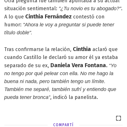
Otra pregunta fue también apuntada a su actual
situación sentimental:
.
"¿Tu novio es tu abogado?"
Cinthia Fernández
A lo que
contestó con
humor:
"Ahora le voy a preguntar si puede tener
título doble".
Cinthia
Tras confirmarse la relación,
aclaró que
cuando Castillo le declaró su amor él ya estaba
Daniela Vera Fontana.
separado de su ex,
“Yo
no tengo por qué pelear con ella. No me hago la
buena ni nada, pero también tengo un límite.
También me separé, también sufrí y entiendo que
, indicó la panelista.
pueda tener bronca”
COMPARTÍ