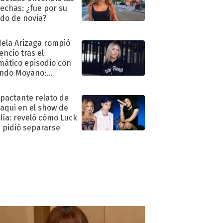
echas: ¿fue por su
ido de novia?
ela Arizaga rompió
lencio tras el
mático episodio con
ndo Moyano:
o..."
mpactante relato de
oaqui en el show de
lía: reveló cómo Luck
e pidió separarse