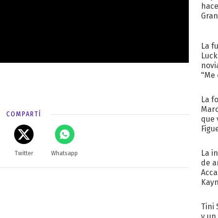
hace
Gra
La f
Luck
novi
"Me e
La f
Marc
COMPARTÍ
que 
Figu
La i
Twitter
Whatsapp
de a
Acca
Kayn
cum
Tini 
y un