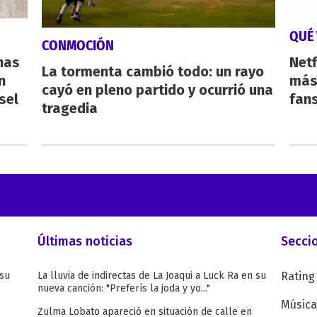
QUÉ 
CONMOCIÓN
nas
Netf
La tormenta cambió todo: un rayo
n
más 
cayó en pleno partido y ocurrió una
sel
fan
tragedia
Últimas noticias
Secci
 su
La lluvia de indirectas de La Joaqui a Luck Ra en su
Rating
nueva canción: "Preferís la joda y yo..."
Música
Zulma Lobato apareció en situación de calle en