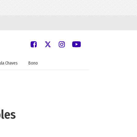
ula Chaves
Bono
bles