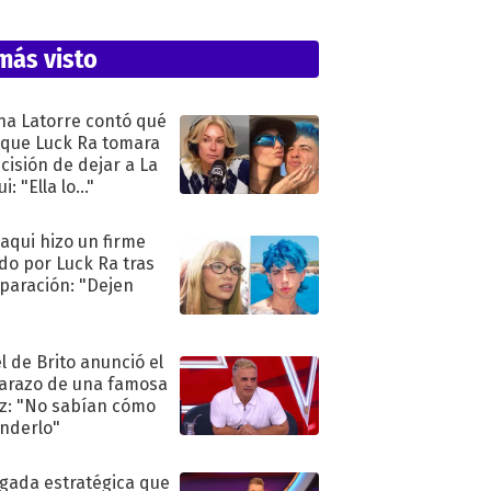
más visto
na Latorre contó qué
 que Luck Ra tomara
ecisión de dejar a La
i: "Ella lo..."
oaqui hizo un firme
do por Luck Ra tras
eparación: "Dejen
"
l de Brito anunció el
razo de una famosa
iz: "No sabían cómo
nderlo"
ugada estratégica que