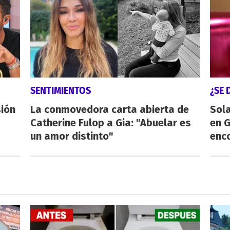
SENTIMIENTOS
¿SE 
sión
La conmovedora carta abierta de
Sol
Catherine Fulop a Gia: "Abuelar es
en 
un amor distinto"
enco