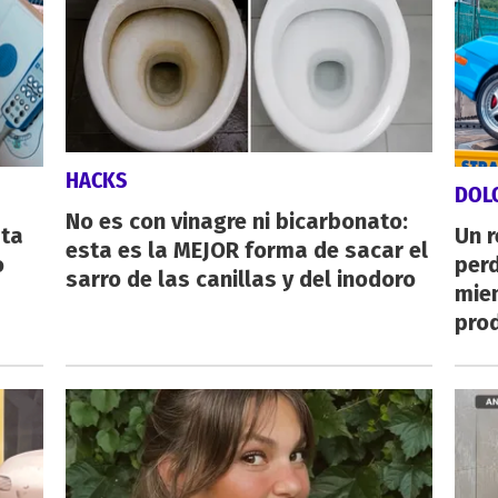
HACKS
DOL
No es con vinagre ni bicarbonato:
sta
Un 
esta es la MEJOR forma de sacar el
o
perd
sarro de las canillas y del inodoro
mie
pro