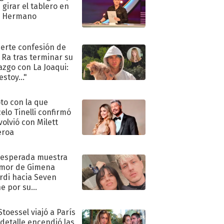
 girar el tablero en
n Hermano
uerte confesión de
 Ra tras terminar su
azgo con La Joaqui:
stoy..."
oto con la que
elo Tinelli confirmó
volvió con Milett
eroa
nesperada muestra
mor de Gimena
rdi hacia Seven
e por su
pleaños
Stoessel viajó a París
 detalle encendió las