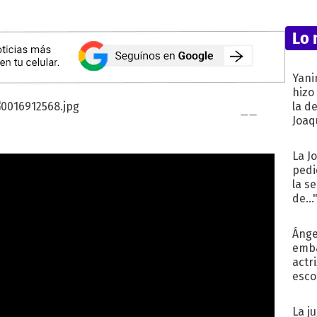
Lo 
Yani
hizo
la d
Joaqu
La J
pedi
la s
de...
Ánge
emba
actr
esco
La j