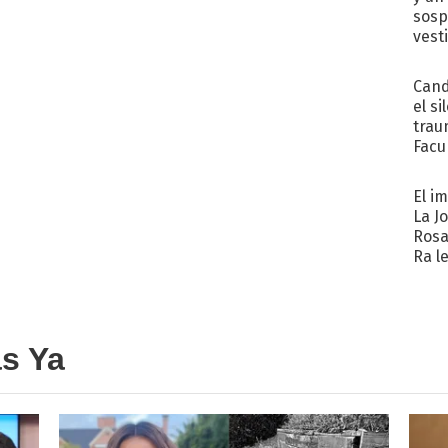
sosp
vest
Cand
el si
trau
Facu
"Teng
El i
La J
Rosa
Ra l
as Ya