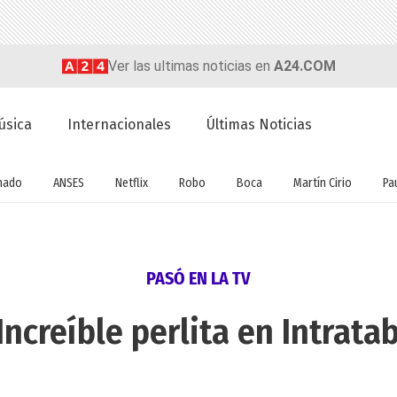
Ver las ultimas noticias en
A24.COM
úsica
Internacionales
Últimas Noticias
nado
ANSES
Netflix
Robo
Boca
Martín Cirio
Pa
PASÓ EN LA TV
Increíble perlita en Intrata