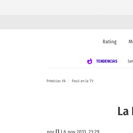
Rating
M
TENDENCIAS
Se
Primicias YA
Pasó en la TV
La 
por
[]
| 6 nov 2013, 23:29