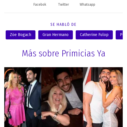
Facebok
Twitter
Whatsapp
SE HABLÓ DE
Zöe Bogach
Gran Hermano
Catherine Fulop
Pol
Más sobre Primicias Ya