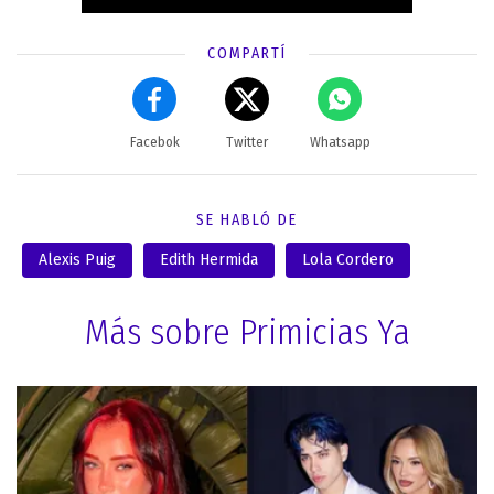
COMPARTÍ
Facebok
Twitter
Whatsapp
SE HABLÓ DE
Alexis Puig
Edith Hermida
Lola Cordero
Más sobre Primicias Ya