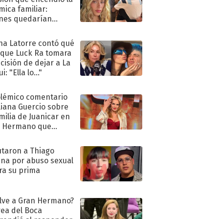
mica familiar:
nes quedarían
ra de su boda
na Latorre contó qué
 que Luck Ra tomara
ecisión de dejar a La
i: "Ella lo..."
olémico comentario
liana Guercio sobre
amilia de Juanicar en
n Hermano que
tó la furia en redes
taron a Thiago
na por abuso sexual
ra su prima
lve a Gran Hermano?
ea del Boca