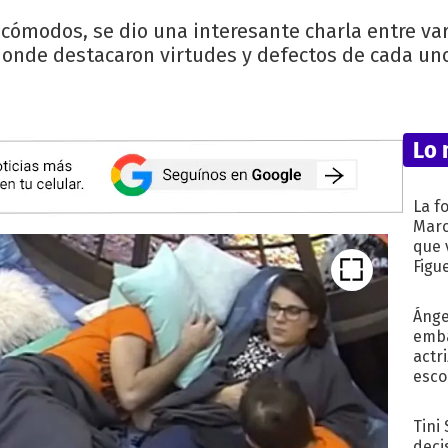
 cómodos, se dio una interesante charla entre var
onde destacaron virtudes y defectos de cada un
Lo 
La f
Marc
que 
Figu
Ánge
emba
actr
esco
Tini
deci