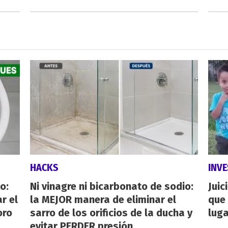
HACKS
INVE
o:
Ni vinagre ni bicarbonato de sodio:
Juic
r el
la MEJOR manera de eliminar el
que 
oro
sarro de los orificios de la ducha y
luga
evitar PERDER presión