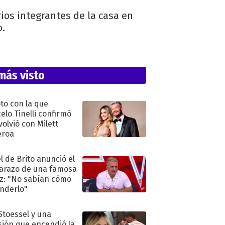
ios integrantes de la casa en
o.
más visto
oto con la que
elo Tinelli confirmó
volvió con Milett
eroa
l de Brito anunció el
razo de una famosa
iz: "No sabían cómo
nderlo"
 Stoessel y una
sión que encendió la