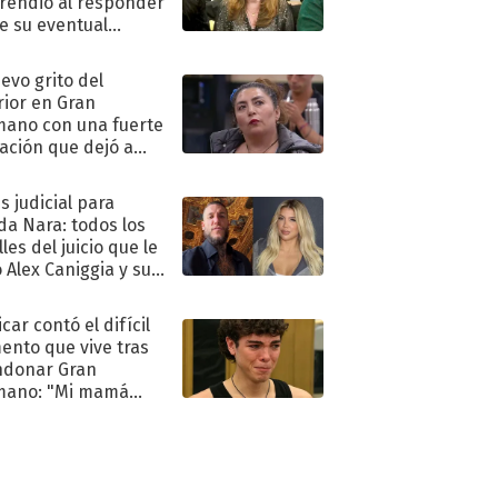
rendió al responder
e su eventual
eso al reality
uevo grito del
rior en Gran
ano con una fuerte
ación que dejó a
oya en shock:
idora"
s judicial para
a Nara: todos los
les del juicio que le
 Alex Caniggia y sus
imos pasos
car contó el difícil
nto que vive tras
ndonar Gran
mano: "Mi mamá
ió..."