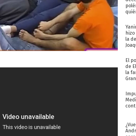
polé
quié
afue
Yani
hizo
la d
Joaqu
El p
de E
la f
Gra
desa
Impu
Medi
cont
¿Vue
Andr