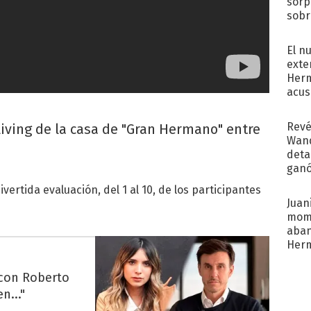
sorp
sobr
regr
El n
exte
Herm
acus
Pinc
"Tra
Revé
 living de la casa de "Gran Hermano" entre
Wand
detal
ganó
próx
ivertida evaluación, del 1 al 10, de los participantes
Juani
mome
aba
Her
recib
 con Roberto
n..."