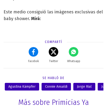
Este medio consiguió las imágenes exclusivas del
baby shower.
Mirá:
COMPARTÍ
Facebok
Twitter
Whatsapp
SE HABLÓ DE
Agustina Kämpfer
Connie Ansaldi
Jorge Rial
Jul
Más sobre Primicias Ya