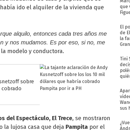
Marc
 había ido el alquiler de la vivienda que
que 
Figu
El p
de E
que alquilo, entonces cada tres años me
la f
ón y nos mudamos. Es por eso, si no, me
Gra
desa
 la modelo y conductora.
Tini
deci
polé
quié
snetzoff sobre
afue
a cobrado
Apar
vide
Wand
sus 
os del Espectáculo, El Trece
, se mostraron
¿Vue
 la lujosa casa que deja
Pampita
por el
Andr