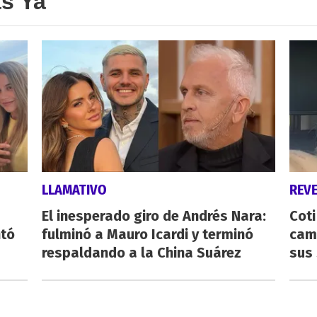
as Ya
LLAMATIVO
REV
El inesperado giro de Andrés Nara:
Cot
ntó
fulminó a Mauro Icardi y terminó
cam
respaldando a la China Suárez
sus 