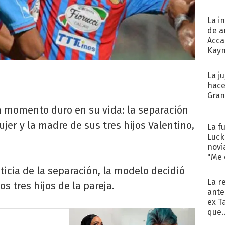
La i
de a
Acca
Kayn
cum
La j
hace
Gra
 momento duro en su vida: la separación
ujer y la madre de sus tres hijos Valentino,
La f
Luck
novi
"Me e
ticia de la separación, la modelo decidió
La r
os tres hijos de la pareja.
ante
ex T
que..