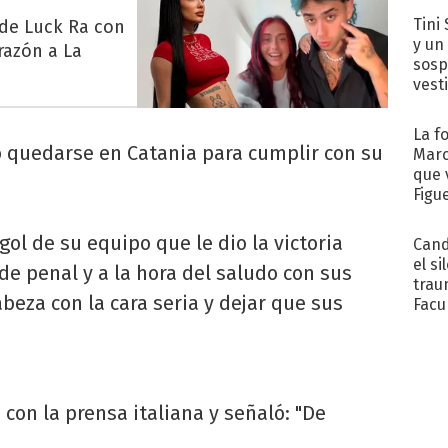
Tini 
 de Luck Ra con
y un
razón a La
sosp
vest
La f
ió quedarse en Catania para cumplir con su
Marc
que 
Figu
gol de su equipo que le dio la victoria
Cand
el si
de penal y a la hora del saludo con sus
trau
beza con la cara seria y dejar que sus
Facu
"Teng
 con la prensa italiana y señaló: "De