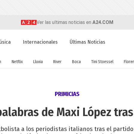
Ver las ultimas noticias en
A24.COM
úsica
Internacionales
Últimas Noticias
n
Netflix
Lluvia
River
Boca
Tini Stoessel
Flore
PRIMICIAS
palabras de Maxi López tras
tbolista a los periodistas italianos tras el parti