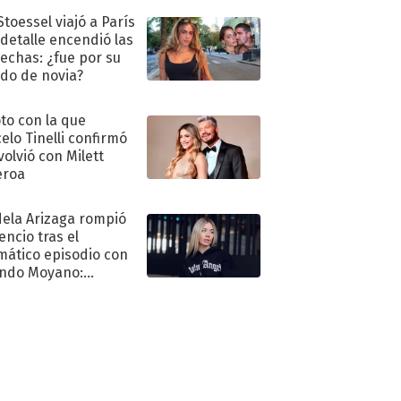
Stoessel viajó a París
 detalle encendió las
echas: ¿fue por su
ido de novia?
oto con la que
elo Tinelli confirmó
volvió con Milett
eroa
ela Arizaga rompió
lencio tras el
mático episodio con
ndo Moyano:
o..."