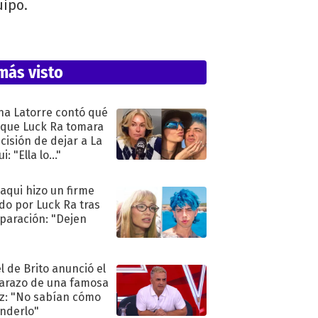
uipo.
más visto
na Latorre contó qué
 que Luck Ra tomara
ecisión de dejar a La
i: "Ella lo..."
oaqui hizo un firme
do por Luck Ra tras
eparación: "Dejen
"
l de Brito anunció el
razo de una famosa
iz: "No sabían cómo
nderlo"