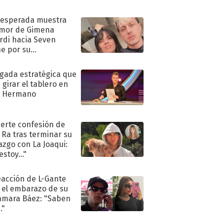
nesperada muestra
mor de Gimena
rdi hacia Seven
e por su
pleaños
ugada estratégica que
 girar el tablero en
n Hermano
uerte confesión de
 Ra tras terminar su
azgo con La Joaqui:
stoy..."
eacción de L-Gante
 el embarazo de su
amara Báez: "Saben
."