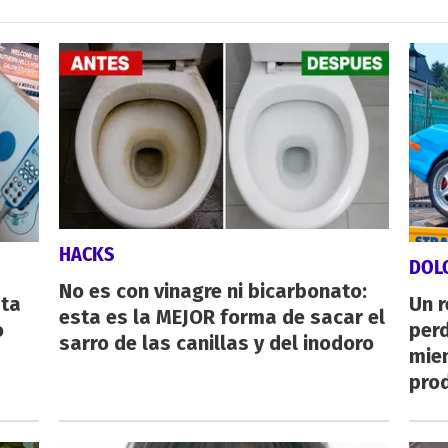
HACKS
DOL
No es con vinagre ni bicarbonato:
sta
Un 
esta es la MEJOR forma de sacar el
o
perd
sarro de las canillas y del inodoro
mie
pro