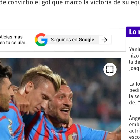
e convirtió el gol que marcó la victoria de su eq
Lo 
Yani
hizo
la d
Joaqu
La J
pedi
la s
de...
Ánge
emba
actr
esco