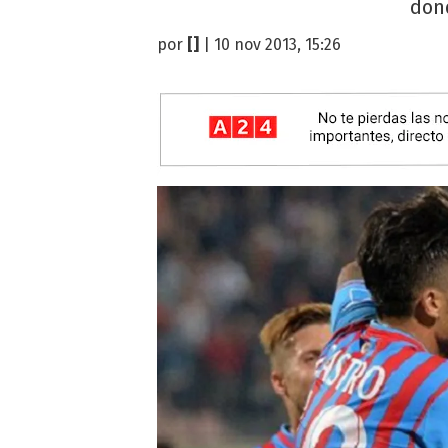
dond
por
[]
| 10 nov 2013, 15:26