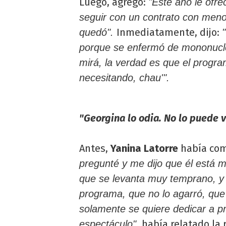
Luego, agregó:
"Este año le ofre
seguir con un contrato con menos
Inmediatamente, dijo:
quedó".
porque se enfermó de mononucleos
mirá, la verdad es que el progra
necesitando, chau'".
"Georgina lo odia. No lo puede v
Antes,
Yanina Latorre
había com
pregunté y me dijo que él está 
que se levanta muy temprano, y
programa, que no lo agarró, que
solamente se quiere dedicar a pr
había relatado la 
espectáculo",