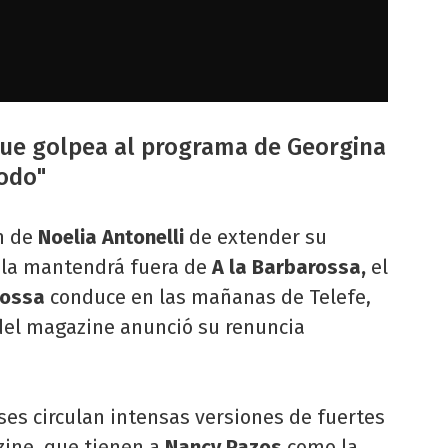
que golpea al programa de Georgina
todo"
ón de
Noelia Antonelli
de extender su
e la mantendrá fuera de
A la Barbarossa,
el
rossa
conduce en las mañanas de Telefe,
 del magazine anunció su renuncia
ses circulan intensas versiones de fuertes
zine, que tienen a
Nancy Pazos
como la