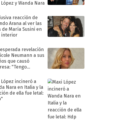
 López y Wanda Nara
fusiva reacción de
ndo Arana al ver las
s de María Susini en
 interior
nesperada revelación
icole Neumann a sus
ños que causó
resa: "Tengo
as y..."
 López incineró a
a Nara en Italia y la
ión de ella fue letal:
p"