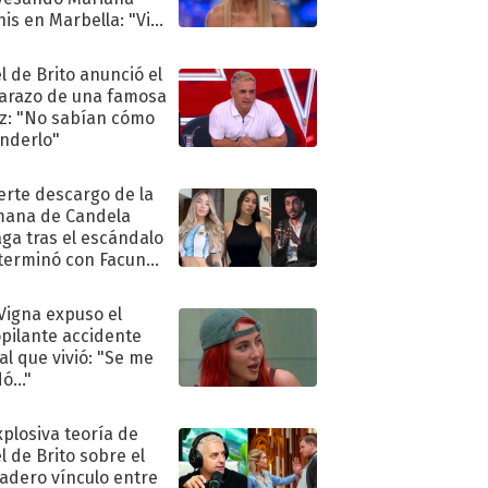
is en Marbella: "Vive
"
l de Brito anunció el
razo de una famosa
iz: "No sabían cómo
nderlo"
uerte descargo de la
ana de Candela
aga tras el escándalo
terminó con Facundo
no detenido
 Vigna expuso el
pilante accidente
al que vivió: "Se me
ó..."
xplosiva teoría de
l de Brito sobre el
adero vínculo entre