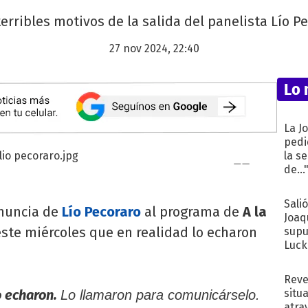
rribles motivos de la salida del panelista Lío Pe
27 nov 2024, 22:40
Lo 
La J
pedi
la s
de...
Sali
enuncia de
Lío Pecoraro
al programa de
A la
Joaq
este miércoles que en realidad lo echaron
supu
Luck
Reve
o echaron.
situ
Lo llamaron para comunicárselo.
atra