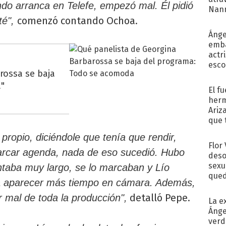
ndo arranca en Telefe, empezó mal. Él pidió
Nann
comenzó contando Ochoa.
de...
té",
Ánge
emba
actr
esco
rossa se baja
"
El f
herm
Ariz
que 
Moya
ropio, diciéndole que tenía que rendir,
Flor
arcar agenda, nada de eso sucedió. Hubo
deso
sexu
taba muy largo, se lo marcaban y Lío
qued
a aparecer más tiempo en cámara. Además,
detalló Pepe.
mal de toda la producción",
La e
Ánge
verd