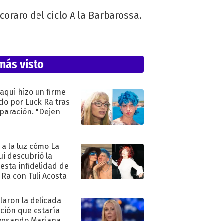
coraro del ciclo A la Barbarossa.
más visto
oaqui hizo un firme
do por Luck Ra tras
eparación: "Dejen
"
ó a la luz cómo La
ui descubrió la
esta infidelidad de
 Ra con Tuli Acosta
laron la delicada
ación que estaría
vesando Mariana