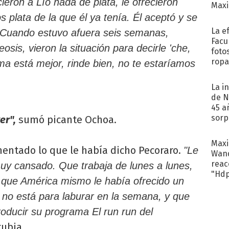
cieron a Lío nada de plata, le ofrecieron
Maxi
 plata de la que él ya tenía. Él aceptó y se
La e
"Cuando estuvo afuera seis semanas,
Facu
is, vieron la situación para decirle 'che,
foto
ropa
ma está mejor, rinde bien, no te estaríamos
La i
de N
45 a
sorp
er",
sumó picante Ochoa.
náuse
Maxi
entado lo que le había dicho Pecoraro.
"Le
Wand
reacc
muy cansado. Que trabaja de lunes a lunes,
"Hd
 que América mismo le había ofrecido un
 no está para laburar en la semana, y que
oducir su programa El run run del
rubia.