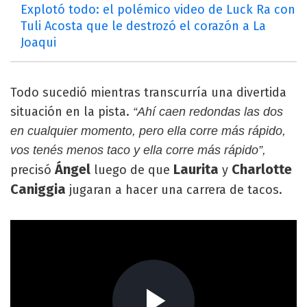
Explotó todo: el polémico video de Luck Ra con
Tuli Acosta que le destrozó el corazón a La
Joaqui
Todo sucedió mientras transcurría una divertida
situación en la pista.
“Ahí caen redondas las dos
en cualquier momento, pero ella corre más rápido,
vos tenés menos taco y ella corre más rápido”,
Ángel
Laurita
Charlotte
precisó
luego de que
y
Caniggia
jugaran a hacer una carrera de tacos.