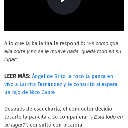
A lo que la bailarina le respondió:
“Es como que
ella corre y no se le mueve nada, queda todo en su
lugar”.
LEER MÁS:
Ángel de Brito le tocó la panza en
vivo a Laurita Fernández y le consultó si espera
un hijo de Nico Cabré
Después de escucharla, el conductor decidió
tocarle la pancita a su compañera:
“¿Está todo en
consultó con picardía.
su lugar?”,