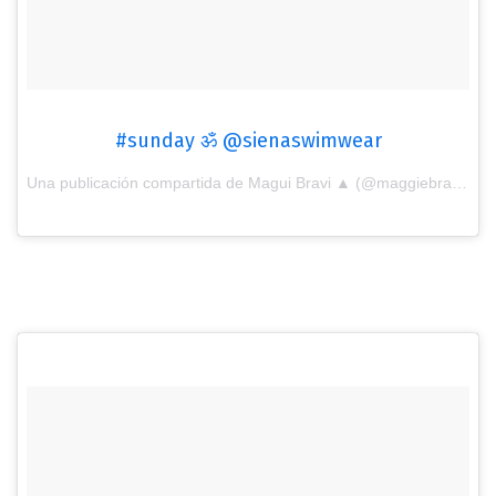
#sunday ॐ @sienaswimwear
Una publicación compartida de Magui Bravi ▲ (@maggiebravi) el