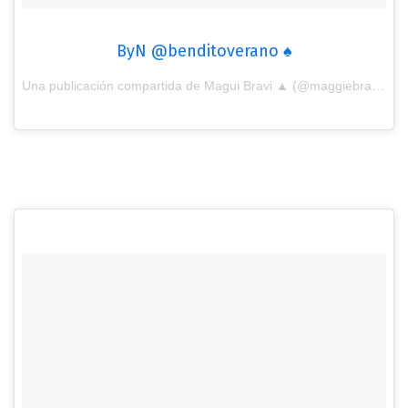
ByN @benditoverano ♠️
Una publicación compartida de Magui Bravi ▲ (@maggiebravi) el