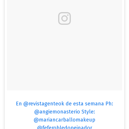
En @revistagenteok de esta semana Ph:
@angiemonasterio Style:
@mariancarballomakeup
@feferobledopeinador