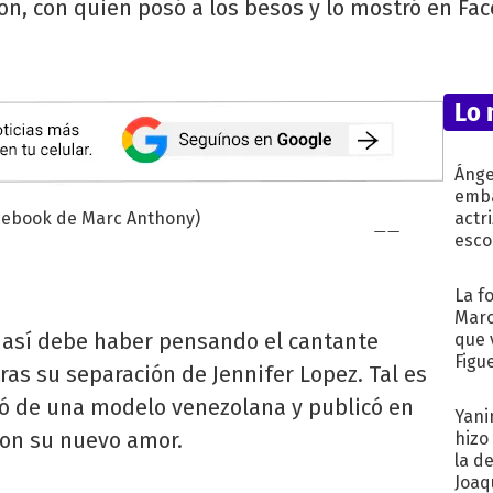
n, con quien posó a los besos y lo mostró en Fa
Lo 
Ánge
emba
actr
esco
La f
Marc
o así debe haber pensando el cantante
que 
Figu
ras su separación de Jennifer Lopez. Tal es
ró de una modelo venezolana y publicó en
Yani
 con su nuevo amor.
hizo
la d
Joaqu