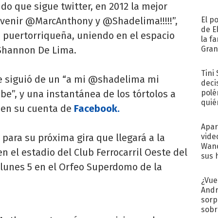
do que sigue twitter, en 2012 la mejor
 venir @MarcAnthony y @Shadelima!!!!!”,
El p
de E
a puertorriqueña, uniendo en el espacio
la f
 Shannon De Lima.
Gra
desa
Tini
se siguió de un “a mi @shadelima mi
deci
be”, y una instantánea de los tórtolos a
polé
quié
a en su cuenta de
Facebook.
afue
Apar
 para su próxima gira que llegará a la
vide
Wand
n el estadio del Club Ferrocarril Oeste del
sus 
l lunes 5 en el Orfeo Superdomo de la
¿Vue
Andr
sorp
sobr