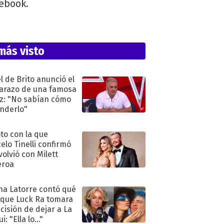
cebook.
más visto
l de Brito anunció el
razo de una famosa
iz: "No sabían cómo
nderlo"
oto con la que
elo Tinelli confirmó
volvió con Milett
eroa
na Latorre contó qué
 que Luck Ra tomara
ecisión de dejar a La
i: "Ella lo..."