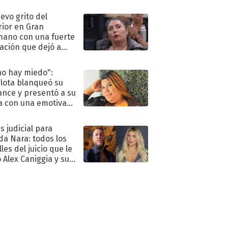
eso al reality
uevo grito del
rior en Gran
ano con una fuerte
ación que dejó a
oya en shock:
idora"
no hay miedo":
lota blanqueó su
nce y presentó a su
a con una emotiva
aración de amor
s judicial para
a Nara: todos los
les del juicio que le
 Alex Caniggia y sus
imos pasos