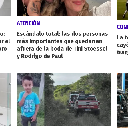
ATENCIÓN
CON
o:
Escándalo total: las dos personas
La 
r el
más importantes que quedarían
cayó
oro
afuera de la boda de Tini Stoessel
tra
y Rodrigo de Paul