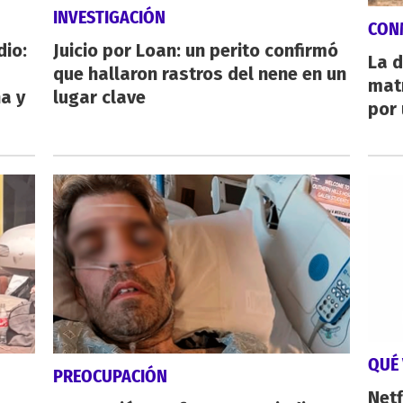
INVESTIGACIÓN
CON
dio:
Juicio por Loan: un perito confirmó
La d
que hallaron rastros del nene en un
mat
ha y
lugar clave
por 
QUÉ 
PREOCUPACIÓN
Netf