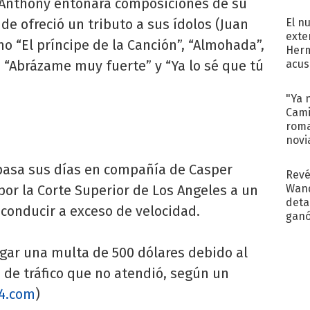
 Anthony entonará composiciones de su
regr
de ofreció un tributo a sus ídolos (Juan
El n
exte
mo “El príncipe de la Canción”, “Almohada”,
Herm
r", “Abrázame muy fuerte” y “Ya lo sé que tú
acus
Pinc
"Tra
"Ya 
Cami
roma
novi
decl
 pasa sus días en compañía de Casper
Revé
or la Corte Superior de Los Angeles a un
Wand
detal
 conducir a exceso de velocidad.
ganó
próx
ar una multa de 500 dólares debido al
s de tráfico que no atendió, según un
4.com
)