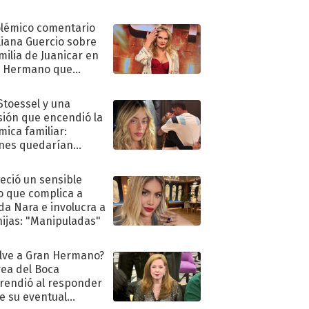
olémico comentario
liana Guercio sobre
amilia de Juanicar en
n Hermano que
tó la furia en redes
 Stoessel y una
sión que encendió la
mica familiar:
nes quedarían
ra de su boda
eció un sensible
o que complica a
a Nara e involucra a
hijas: "Manipuladas"
lve a Gran Hermano?
ea del Boca
rendió al responder
e su eventual