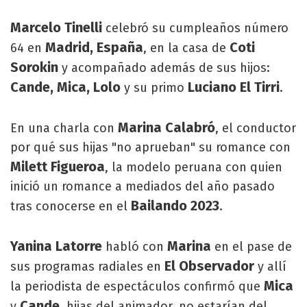
Marcelo Tinelli
celebró su cumpleaños número
Madrid, España
Coti
64 en
, en la casa de
Sorokin
y acompañado además de sus hijos:
Cande, Mica, Lolo
Luciano El Tirri
y su primo
.
Marina Calabró
En una charla con
, el conductor
por qué sus hijas "no aprueban" su romance con
Milett Figueroa
, la modelo peruana con quien
inició un romance a mediados del año pasado
Bailando 2023
tras conocerse en el
.
Yanina Latorre
Marina
habló con
en el pase de
El Observador
sus programas radiales en
y allí
Mica
la periodista de espectáculos confirmó que
Cande
y
, hijas del animador, no estarían del