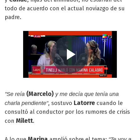
todo de acuerdo con el actual noviazgo de su
padre.
(Marcelo)
"Se reía
y me decía que tenía una
Latorre
, sostuvo
cuando le
charla pendiente"
consultó al conductor por los rumores de crisis
Milett
con
.
Marina
A lo que
amplió sobre el tema:
"Te voy a