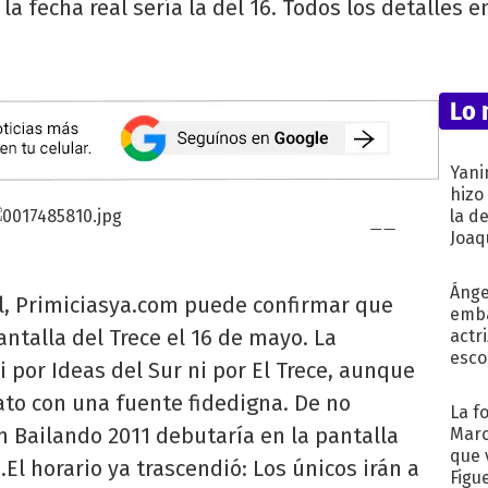
 la fecha real sería la del 16. Todos los detalles
Lo 
Yani
hizo
la d
Joaqu
Ánge
ial, Primiciasya.com puede confirmar que
emba
antalla del Trece el 16 de mayo. La
actr
esco
 por Ideas del Sur ni por El Trece, aunque
to con una fuente fidedigna. De no
La f
Bailando 2011 debutaría en la pantalla
Marc
que 
El horario ya trascendió: Los únicos irán a
Figu