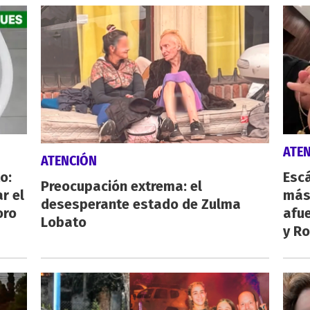
ATE
ATENCIÓN
o:
Escá
Preocupación extrema: el
r el
más
desesperante estado de Zulma
oro
afue
Lobato
y Ro