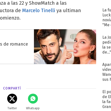
za a las 22 y ShowMatch a las
ductora de
Marcelo Tinelli
ya ultiman
La f
Luck
 comienzo.
novi
"Me e
La J
pedi
es de romance
la s
de...
Apar
vide
Wand
sus 
COMPARTÍ
El p
de E
la f
Gra
Twitter
Whatsapp