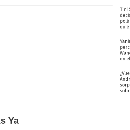
desa
Tini
deci
polé
quié
afue
Yani
perc
Wand
en e
toda
¿Vue
Andr
sorp
sobr
regr
as Ya