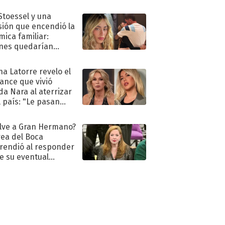
tó la furia en redes
 Stoessel y una
sión que encendió la
mica familiar:
nes quedarían
ra de su boda
na Latorre revelo el
ance que vivió
a Nara al aterrizar
l país: "Le pasan
s"
lve a Gran Hermano?
ea del Boca
rendió al responder
e su eventual
eso al reality