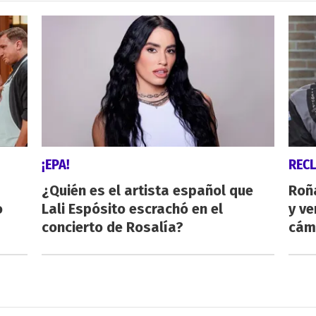
¡EPA!
REC
¿Quién es el artista español que
Roñ
o
Lali Espósito escrachó en el
y ve
concierto de Rosalía?
cám