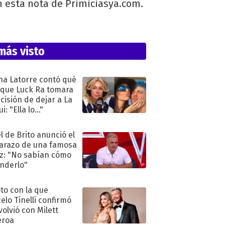
 en esta nota de Primiciasya.com.
más visto
na Latorre contó qué
 que Luck Ra tomara
ecisión de dejar a La
i: "Ella lo..."
l de Brito anunció el
razo de una famosa
iz: "No sabían cómo
nderlo"
oto con la que
elo Tinelli confirmó
volvió con Milett
eroa