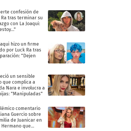
uerte confesión de
 Ra tras terminar su
azgo con La Joaqui:
stoy..."
oaqui hizo un firme
do por Luck Ra tras
eparación: "Dejen
"
eció un sensible
o que complica a
a Nara e involucra a
hijas: "Manipuladas"
olémico comentario
liana Guercio sobre
amilia de Juanicar en
n Hermano que