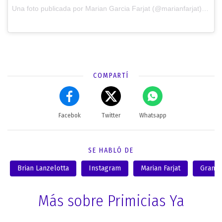
Una foto publicada por Marian Garcia Farjat (@marianfarjat) el
7 d
COMPARTÍ
Facebok
Twitter
Whatsapp
SE HABLÓ DE
Brian Lanzelotta
Instagram
Marian Farjat
Gran 
Más sobre Primicias Ya