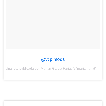
@vcp.moda
Una foto publicada por Marian Garcia Farjat (@marianfarjat) el
7 d