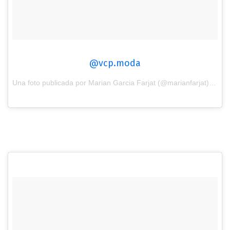
@vcp.moda
Una foto publicada por Marian Garcia Farjat (@marianfarjat) el
7 d