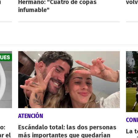
u
Hermano: "Cuatro de copas
volv
infumable"
ATENCIÓN
CON
o:
Escándalo total: las dos personas
La 
r el
más importantes que quedarían