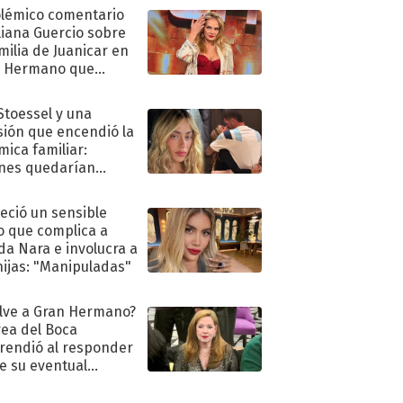
olémico comentario
liana Guercio sobre
amilia de Juanicar en
n Hermano que
tó la furia en redes
 Stoessel y una
sión que encendió la
mica familiar:
nes quedarían
ra de su boda
eció un sensible
o que complica a
a Nara e involucra a
hijas: "Manipuladas"
lve a Gran Hermano?
ea del Boca
rendió al responder
e su eventual
eso al reality