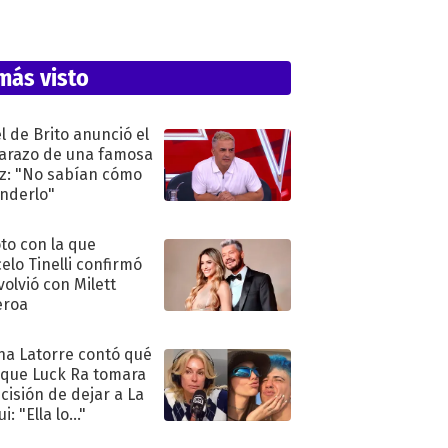
más visto
l de Brito anunció el
razo de una famosa
iz: "No sabían cómo
nderlo"
oto con la que
elo Tinelli confirmó
volvió con Milett
eroa
na Latorre contó qué
 que Luck Ra tomara
ecisión de dejar a La
i: "Ella lo..."