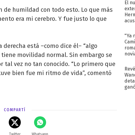
El n
exte
ón de humildad con todo esto. Lo que más
Herm
nto era mi cerebro. Y fue justo lo que
acus
Pinc
"Tra
"Ya 
Cami
a derecha está –como dice él– “algo
roma
novi
 tiene movilidad normal. Sin embargo se
decl
or tal vez no tan conocido. “Lo primero que
Revé
tuve bien fue mi ritmo de vida”, comentó
Wand
detal
ganó
próx
COMPARTÍ
Twitter
Whatsapp