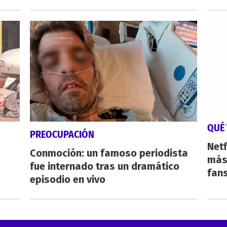
QUÉ 
PREOCUPACIÓN
Netf
Conmoción: un famoso periodista
más 
fue internado tras un dramático
fan
episodio en vivo