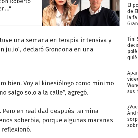
 con Roberto
El p
n..."
de E
la f
Gra
desa
Tini
stuve una semana en terapia intensiva y
deci
n julio”, declaró Grondona en una
polé
quié
afue
Apar
vide
ero bien. Voy al kinesiólogo como mínimo
Wand
sus 
 salgo solo a la calle”, agregó.
¿Vue
’. Pero en realidad después termina
Andr
sorp
enos soberbia, porque algunas macanas
sobr
 reflexionó.
regr