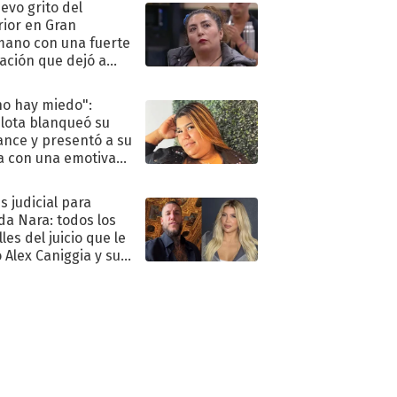
uevo grito del
rior en Gran
ano con una fuerte
ación que dejó a
oya en shock:
idora"
no hay miedo":
lota blanqueó su
nce y presentó a su
a con una emotiva
aración de amor
s judicial para
a Nara: todos los
les del juicio que le
 Alex Caniggia y sus
imos pasos