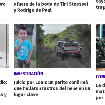
cayó
oro
afuera de la boda de Tini Stoessel
tra
y Rodrigo de Paul
INVESTIGACIÓN
CON
dio:
Juicio por Loan: un perito confirmó
La d
que hallaron rastros del nene en un
mat
ha y
lugar clave
por 