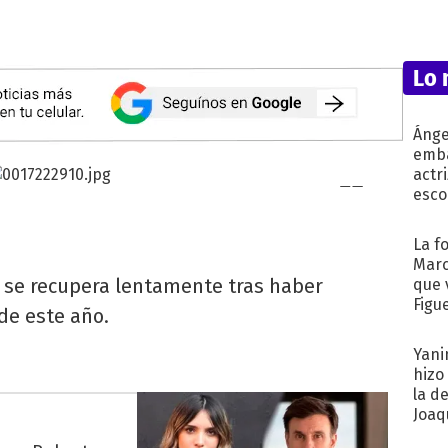
Lo 
Ánge
emba
actr
esco
La f
Marc
 se recupera lentamente tras haber
que 
Figu
de este año.
Yani
hizo
la d
Joaqu