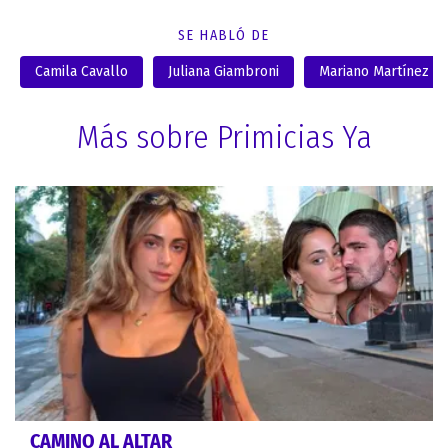
SE HABLÓ DE
Camila Cavallo
Juliana Giambroni
Mariano Martínez
Más sobre Primicias Ya
CAMINO AL ALTAR