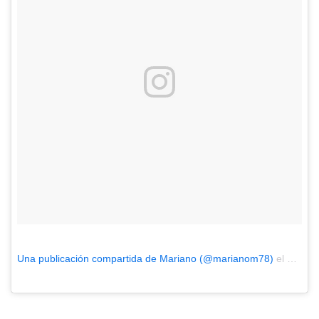
Una publicación compartida de Mariano (@marianom78)
el
Mar 28