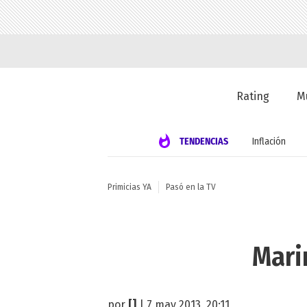
Rating
M
TENDENCIAS
Inflación
Primicias YA
Pasó en la TV
Mari
por
[]
| 7 may 2013, 20:11