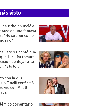
más visto
l de Brito anunció el
razo de una famosa
iz: "No sabían cómo
nderlo"
na Latorre contó qué
 que Luck Ra tomara
ecisión de dejar a La
i: "Ella lo..."
oto con la que
elo Tinelli confirmó
volvió con Milett
eroa
olémico comentario