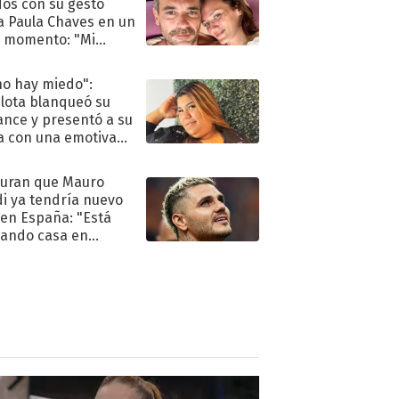
dos con su gesto
a Paula Chaves en un
 momento: "Mi
mpañante
péutico"
no hay miedo":
lota blanqueó su
nce y presentó a su
a con una emotiva
aración de amor
uran que Mauro
di ya tendría nuevo
 en España: "Está
ando casa en
id"