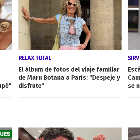
RELAX TOTAL
SIR
El álbum de fotos del viaje familiar
Esc
de Maru Botana a París: "Despeje y
Cam
upé"
disfrute"
se n