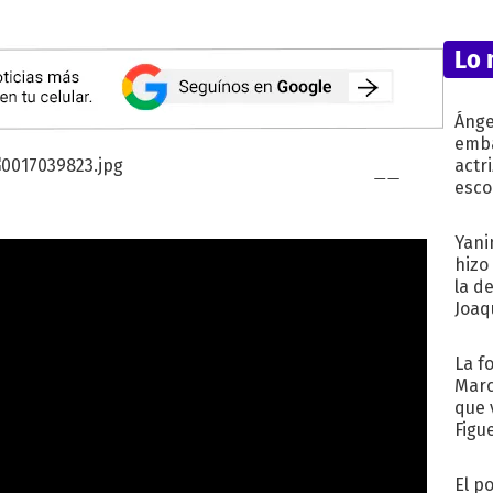
Lo 
Ánge
emba
actr
esco
Yani
hizo
la d
Joaqu
La f
Marc
que 
Figu
El p