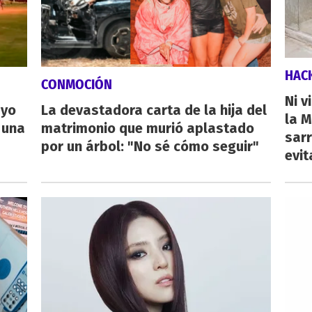
HAC
CONMOCIÓN
Ni v
ayo
La devastadora carta de la hija del
la M
 una
matrimonio que murió aplastado
sarr
por un árbol: "No sé cómo seguir"
evit