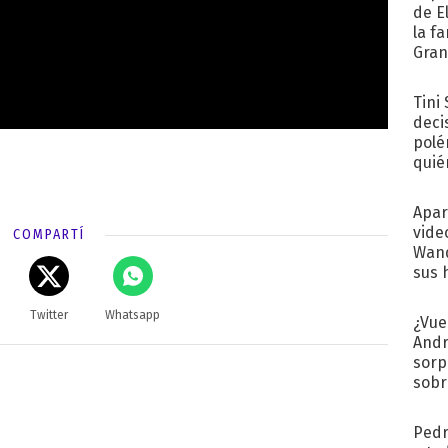
de E
la f
Gra
desa
Tini
deci
polé
quié
afue
Apar
vide
COMPARTÍ
Wand
sus 
Twitter
Whatsapp
¿Vue
Andr
sorp
sobr
regr
Pedr