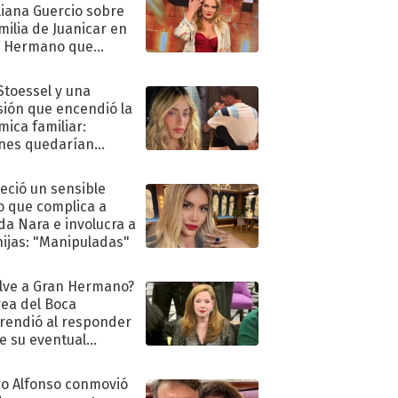
liana Guercio sobre
amilia de Juanicar en
n Hermano que
tó la furia en redes
 Stoessel y una
sión que encendió la
mica familiar:
nes quedarían
ra de su boda
eció un sensible
o que complica a
a Nara e involucra a
hijas: "Manipuladas"
lve a Gran Hermano?
ea del Boca
rendió al responder
e su eventual
eso al reality
o Alfonso conmovió