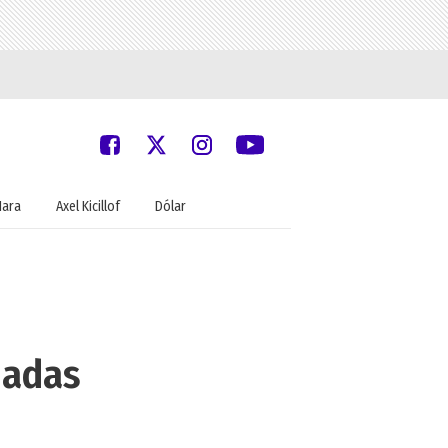
Nara
Axel Kicillof
Dólar
iadas