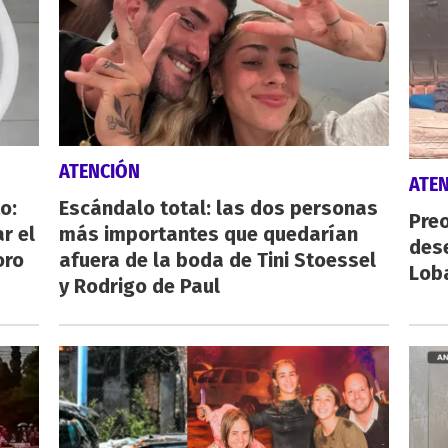
ATENCIÓN
ATE
o:
Escándalo total: las dos personas
Preo
r el
más importantes que quedarían
des
oro
afuera de la boda de Tini Stoessel
Lob
y Rodrigo de Paul