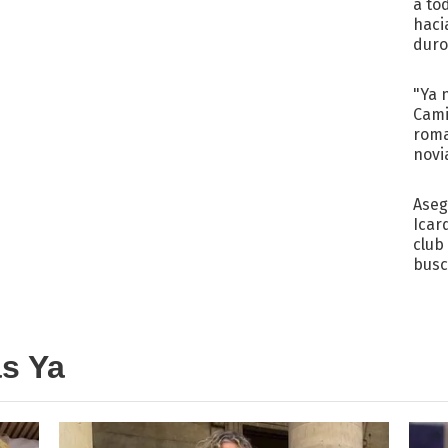
a to
haci
duro
aco
tera
"Ya 
Cami
roma
novi
decl
Aseg
Icar
club
busc
Madr
as Ya