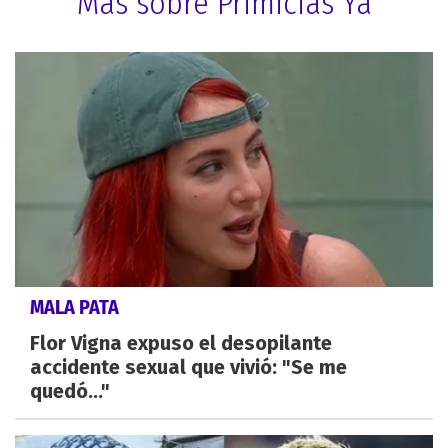
Más sobre Primicias Ya
MALA PATA
Flor Vigna expuso el desopilante
accidente sexual que vivió: "Se me
quedó..."