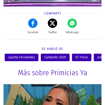
COMPARTÍ
Facebok
Twitter
Whatsapp
SE HABLÓ DE
Laurita Fernández
Cantando 2020
El Trece
julie
Más sobre Primicias Ya