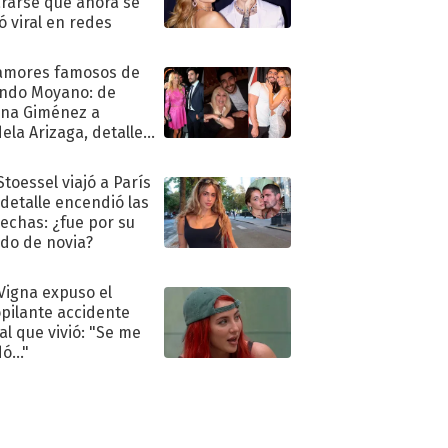
rarse que ahora se
ió viral en redes
amores famosos de
ndo Moyano: de
na Giménez a
ela Arizaga, detalles
u pasado
imental
Stoessel viajó a París
 detalle encendió las
echas: ¿fue por su
ido de novia?
 Vigna expuso el
pilante accidente
al que vivió: "Se me
ó..."