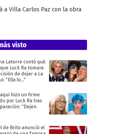
a Villa Carlos Paz con la obra
.
más visto
na Latorre contó qué
 que Luck Ra tomara
ecisión de dejar a La
i: "Ella lo..."
oaqui hizo un firme
do por Luck Ra tras
eparación: "Dejen
"
l de Brito anunció el
razo de una famosa