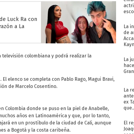
actr
esco
 de Luck Ra con
razón a La
La i
de a
Acca
Kayn
cum
 televisión colombiana y podrá realizar la
La j
hace
Gra
. El elenco se completa con Pablo Rago, Magui Bravi,
cción de Marcelo Cosentino.
La r
ante
ex T
que..
 Colombia donde se puso en la piel de Anabelle,
muchos años en Latinoamérica y que, por lo tanto,
El r
bajará en un prostíbulo de la ciudad de Cali, aunque
Joaq
es a Bogotá y la costa caribeña.