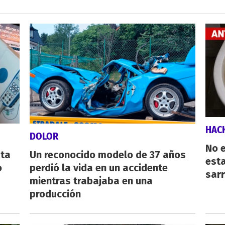
HAC
DOLOR
No e
sta
Un reconocido modelo de 37 años
esta
o
perdió la vida en un accidente
sarr
mientras trabajaba en una
producción