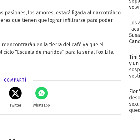
sepa
volv
as pasiones, los amores, estará ligada al narcotráfico
jeres que tienen que lograr infiltrarse para poder
Los 
Facu
Susa
Cand
 reencontrarán en la tierra del café ya que el
de s
 ciclo “Escuela de maridos” para la señal Fox Life.
sent
Tini 
y un
sosp
vest
COMPARTÍ
Flor
deso
sexu
Twitter
Whatsapp
qued