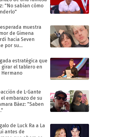
iz: "No sabían cómo
nderlo"
nesperada muestra
mor de Gimena
rdi hacia Seven
e por su
pleaños
ugada estratégica que
 girar el tablero en
n Hermano
eacción de L-Gante
 el embarazo de su
amara Báez: "Saben
."
egalo de Luck Ra a La
ui antes de