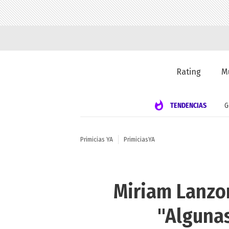
Rating
M
TENDENCIAS
G
Primicias YA
PrimiciasYA
Miriam Lanzon
"Algunas