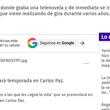
 donde graba una telenovela y de inmediato se irá 
que viene realizando de gira durante varios años
Lo 
Yani
hizo
la d
Joaqu
La J
ará temporada en Carlos Paz.
pedi
la s
de...
s a las que les cagué la vida” que se presentará en
en Carlos Paz.
Ánge
emba