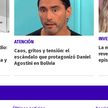
INVE
ATENCIÓN
dio:
La 
Caos, gritos y tensión: el
reve
escándalo que protagonizó Daniel
ha y
epi
Agostini en Bolivia