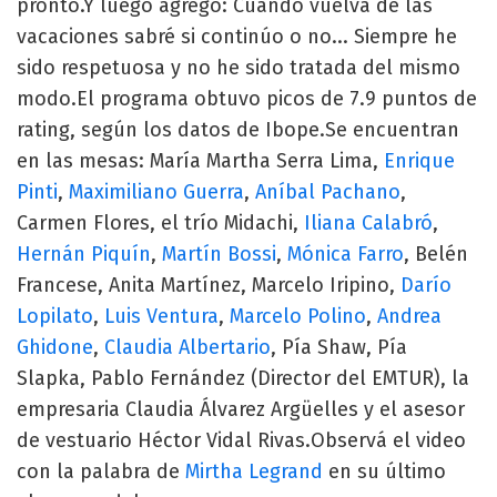
pronto.Y luego agregó: Cuando vuelva de las
vacaciones sabré si continúo o no... Siempre he
sido respetuosa y no he sido tratada del mismo
modo.El programa obtuvo picos de 7.9 puntos de
rating, según los datos de Ibope.Se encuentran
en las mesas: María Martha Serra Lima,
Enrique
Pinti
,
Maximiliano Guerra
,
Aníbal Pachano
,
Carmen Flores, el trío Midachi,
Iliana Calabró
,
Hernán Piquín
,
Martín Bossi
,
Mónica Farro
, Belén
Francese, Anita Martínez, Marcelo Iripino,
Darío
Lopilato
,
Luis Ventura
,
Marcelo Polino
,
Andrea
Ghidone
,
Claudia Albertario
, Pía Shaw, Pía
Slapka, Pablo Fernández (Director del EMTUR), la
empresaria Claudia Álvarez Argüelles y el asesor
de vestuario Héctor Vidal Rivas.Observá el video
con la palabra de
Mirtha Legrand
en su último