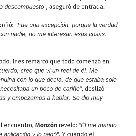
, aseguró de entrada.
no descompuesto”
onfió:
"Fue una excepción, porque la verdad
con nadie, no me interesan esas cosas.
todo, Inés remarcó que todo comenzó en
cuerdo, creo que vi un reel de él. Me
nuina con lo que decía, de que estaba solo
, deslizó
 necesitaba un poco de cariño”
rias y empezamos a hablar. Se dio muy
l encuentro,
Monzón
revelo:
“Él me mandó
. Y cuando el
 aplicación y lo pagó”