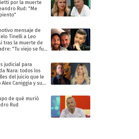
ietti por la muerte
eandro Rud: "Me
piento"
motivo mensaje de
elo Tinelli a Leo
i tras la muerte de
adre: "Tu viejo se fue
."
s judicial para
a Nara: todos los
les del juicio que le
 Alex Caniggia y sus
imos pasos
upo de qué murió
dro Rud