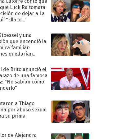
na Latorre contó qué
 que Luck Ra tomara
ecisión de dejar a La
i: "Ella lo..."
 Stoessel y una
sión que encendió la
mica familiar:
nes quedarían
ra de su boda
l de Brito anunció el
razo de una famosa
iz: "No sabían cómo
nderlo"
taron a Thiago
na por abuso sexual
ra su prima
olor de Alejandra