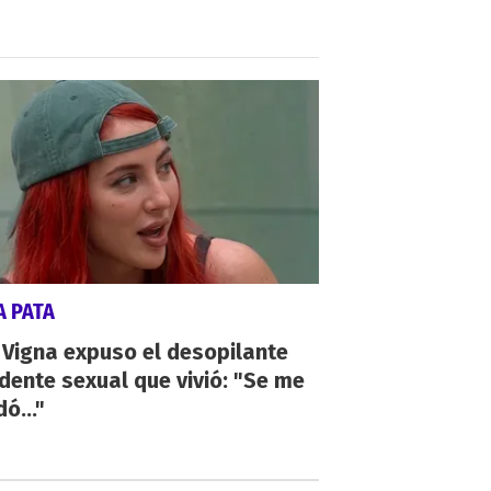
A PATA
 Vigna expuso el desopilante
dente sexual que vivió: "Se me
ó..."