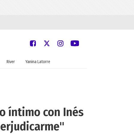
River
Yanina Latorre
o íntimo con Inés
perjudicarme"