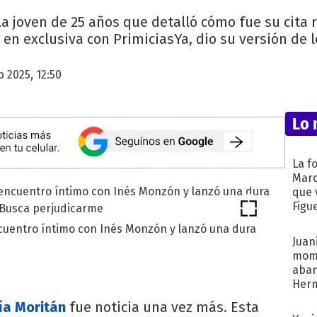
 la joven de 25 años que detalló cómo fue su cita
 en exclusiva con PrimiciasYa, dio su versión de 
b 2025, 12:50
Lo 
La f
Marc
que 
Figu
cuentro íntimo con Inés Monzón y lanzó una dura
Juani
mome
aba
Her
recib
ía Moritán
fue noticia una vez más. Esta