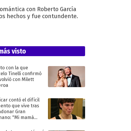
 romántica con Roberto García
los hechos y fue contundente.
más visto
oto con la que
elo Tinelli confirmó
volvió con Milett
eroa
car contó el difícil
nto que vive tras
ndonar Gran
mano: "Mi mamá
ió..."