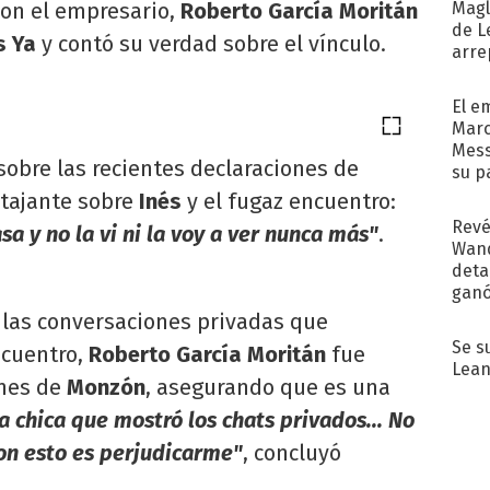
Magl
con el empresario,
Roberto García Moritán
de L
s Ya
y contó su verdad sobre el vínculo.
arre
El e
Marc
Mess
 sobre las recientes declaraciones de
su p
con..
 tajante sobre
Inés
y el fugaz encuentro:
Revé
sa y no la vi ni la voy a ver nunca más"
.
Wand
detal
ganó
próx
e las conversaciones privadas que
Se s
cuentro,
Roberto García Moritán
fue
Lean
ones de
Monzón
, asegurando que es una
a chica que mostró los chats privados... No
on esto es perjudicarme"
, concluyó