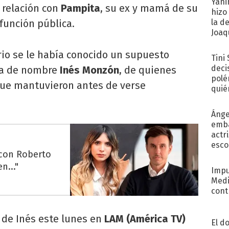
Yani
 relación con
Pampita
, su ex y mamá de su
hizo
 función pública.
la d
Joaqu
io se le había conocido un supuesto
Tini
deci
ta de nombre
Inés Monzón
, de quienes
polé
que mantuvieron antes de verse
quié
afue
Ánge
emba
actr
esco
 con Roberto
n..."
Impu
Medi
cont
ón de Inés este lunes en
LAM (América TV)
El d