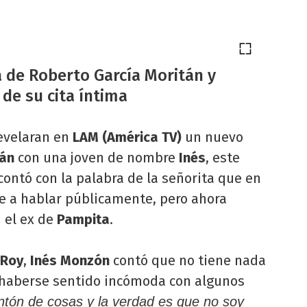
a de Roberto García Moritán y
 de su cita íntima
evelaran en
LAM (América TV)
un nuevo
tán
con una joven de nombre
Inés
, este
contó con la palabra de la señorita que en
te a hablar públicamente, pero ahora
 el ex de
Pampita
.
 Roy
,
Inés Monzón
contó que no tiene nada
 haberse sentido incómoda con algunos
ntón de cosas y la verdad es que no soy