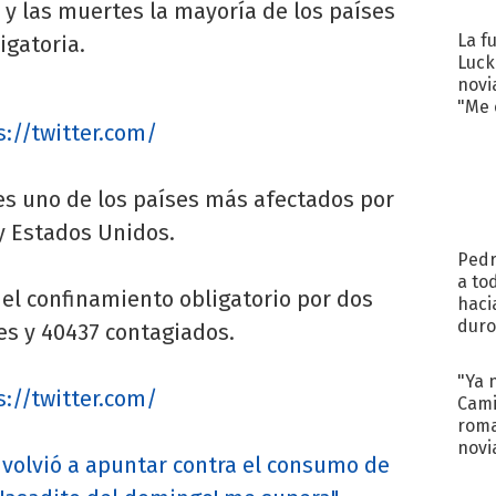
regr
 y las muertes la mayoría de los países
La f
igatoria.
Luck
novi
"Me e
s://twitter.com/
 es uno de los países más afectados por
y Estados Unidos.
Pedr
a to
ó el confinamiento obligatorio por dos
haci
duro
s y 40437 contagiados.
aco
tera
"Ya 
s://twitter.com/
Cami
roma
novi
volvió a apuntar contra el consumo de
decl