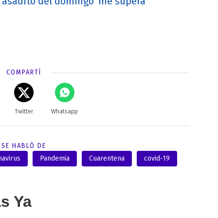
 'asadito del domingo' me supera"
COMPARTÍ
Twitter
Whatsapp
SE HABLÓ DE
navirus
Pandemia
Cuarentena
covid-19
as Ya