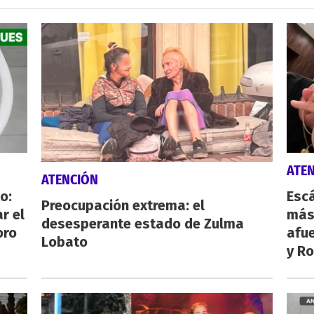
ATE
ATENCIÓN
o:
Escá
Preocupación extrema: el
r el
más
desesperante estado de Zulma
oro
afue
Lobato
y Ro