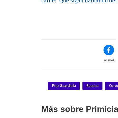
carne: "Que sigan hablando del
Facebok
Pep Guardiola
España
Coro
Más sobre Primici