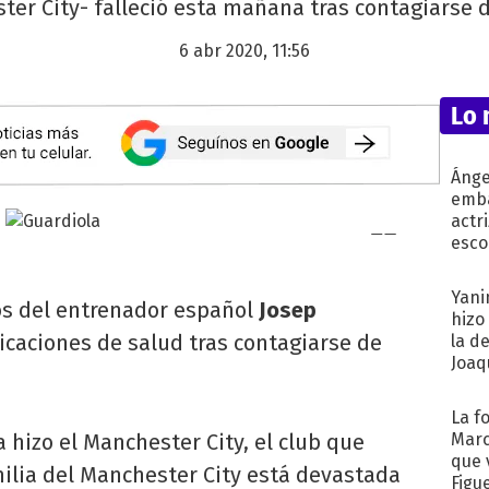
er City- falleció esta mañana tras contagiarse d
6 abr 2020, 11:56
Lo 
Ánge
emba
actr
esco
Yani
os del entrenador español
Josep
hizo
icaciones de salud tras contagiarse de
la d
Joaqu
La f
 hizo el Manchester City, el club que
Marc
que 
amilia del Manchester City está devastada
Figu