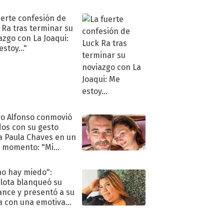
eso al reality
uerte confesión de
 Ra tras terminar su
azgo con La Joaqui:
stoy..."
o Alfonso conmovió
dos con su gesto
a Paula Chaves en un
 momento: "Mi
mpañante
péutico"
no hay miedo":
lota blanqueó su
nce y presentó a su
a con una emotiva
aración de amor