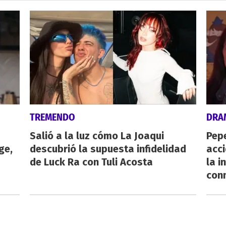
TREMENDO
DRA
Salió a la luz cómo La Joaqui
Pepe
ge,
descubrió la supuesta infidelidad
acc
de Luck Ra con Tuli Acosta
la i
con