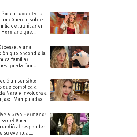
olémico comentario
liana Guercio sobre
amilia de Juanicar en
n Hermano que
tó la furia en redes
 Stoessel y una
sión que encendió la
mica familiar:
nes quedarían
ra de su boda
eció un sensible
o que complica a
a Nara e involucra a
hijas: "Manipuladas"
lve a Gran Hermano?
ea del Boca
rendió al responder
e su eventual