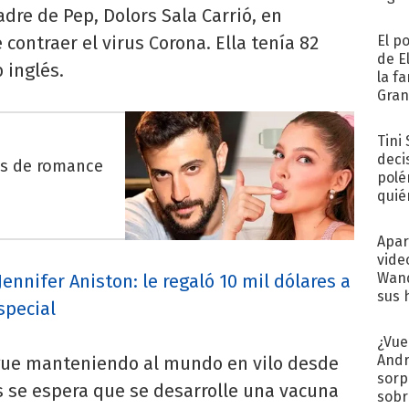
dre de Pep, Dolors Sala Carrió, en
contraer el virus Corona. Ella tenía 82
El p
de E
b inglés.
la f
Gra
desa
Tini
deci
es de romance
polé
quié
afue
Apar
vide
Wand
Jennifer Aniston: le regaló 10 mil dólares a
sus 
special
¿Vue
Andr
gue manteniendo al mundo en vilo desde
sorp
s se espera que se desarrolle una vacuna
sobr