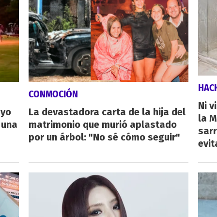
HAC
CONMOCIÓN
Ni v
ayo
La devastadora carta de la hija del
la M
 una
matrimonio que murió aplastado
sarr
por un árbol: "No sé cómo seguir"
evit