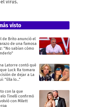
el virus.
más visto
l de Brito anunció el
razo de una famosa
iz: "No sabían cómo
nderlo"
na Latorre contó qué
 que Luck Ra tomara
ecisión de dejar a La
i: "Ella lo..."
oto con la que
elo Tinelli confirmó
volvió con Milett
eroa