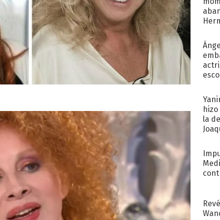
mome
aba
Her
recib
Ánge
emba
actr
esco
Yani
hizo
la d
Joaqu
Impu
Medi
cont
Revé
Wand