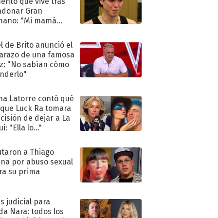
nto que vive tras
ndonar Gran
mano: "Mi mamá
ió..."
l de Brito anunció el
razo de una famosa
iz: "No sabían cómo
nderlo"
na Latorre contó qué
 que Luck Ra tomara
ecisión de dejar a La
i: "Ella lo..."
taron a Thiago
na por abuso sexual
ra su prima
s judicial para
a Nara: todos los