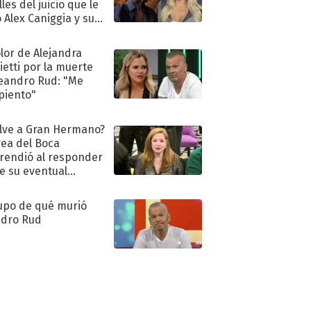
les del juicio que le
 Alex Caniggia y sus
imos pasos
olor de Alejandra
ietti por la muerte
eandro Rud: "Me
piento"
lve a Gran Hermano?
ea del Boca
rendió al responder
e su eventual
eso al reality
upo de qué murió
dro Rud