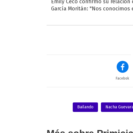
Emily Ceco confirmó su relación
García Moritán: "Nos conocimos e
Facebok
Bailando
Nacha Guevar