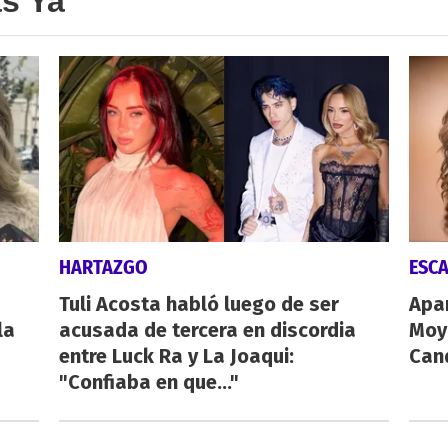
as Ya
HARTAZGO
ESC
Tuli Acosta habló luego de ser
Apa
la
acusada de tercera en discordia
Moy
entre Luck Ra y La Joaqui:
Cand
"Confiaba en que..."