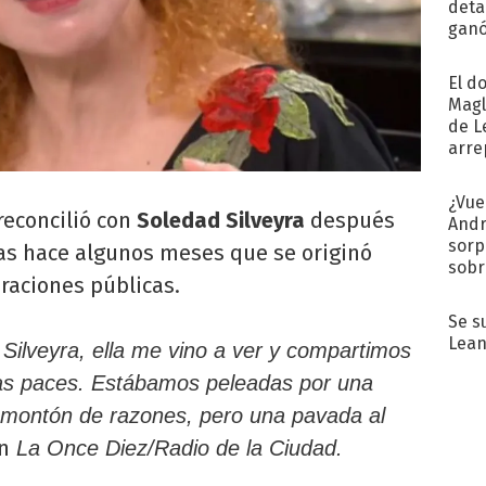
detal
ganó
próx
El d
Magl
de L
arre
¿Vue
reconcilió con
Soledad Silveyra
después
Andr
sorp
as hace algunos meses que se originó
sobr
raciones públicas.
regr
Se s
Lean
 Silveyra, ella me vino a ver y compartimos
las paces. Estábamos peleadas por una
 montón de razones, pero una pavada al
n
La Once Diez/Radio de la Ciudad.