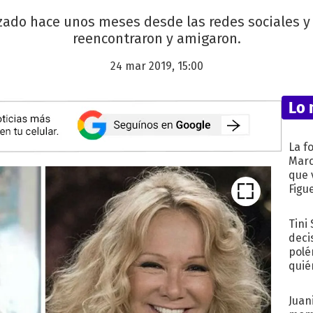
uzado hace unos meses desde las redes sociales y 
reencontraron y amigaron.
24 mar 2019, 15:00
Lo 
La f
Marc
que 
Figu
Tini
deci
polé
quié
afue
Juani