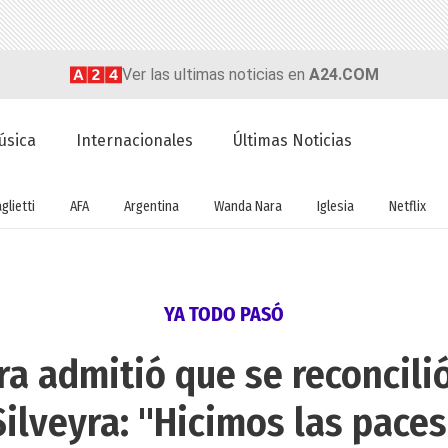
Ver las ultimas noticias en
A24.COM
úsica
Internacionales
Últimas Noticias
glietti
AFA
Argentina
Wanda Nara
Iglesia
Netflix
YA TODO PASÓ
a admitió que se reconcili
Silveyra: "Hicimos las paces