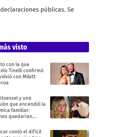
declaraciones públicas. Se
más visto
oto con la que
elo Tinelli confirmó
volvió con Milett
eroa
 Stoessel y una
sión que encendió la
mica familiar:
nes quedarían
ra de su boda
car contó el difícil