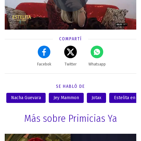
COMPARTÍ
Facebok
Twitter
Whatsapp
SE HABLÓ DE
Nacha Guevara
Jey Mammon
Jotax
Estelita en c
Más sobre Primicias Ya